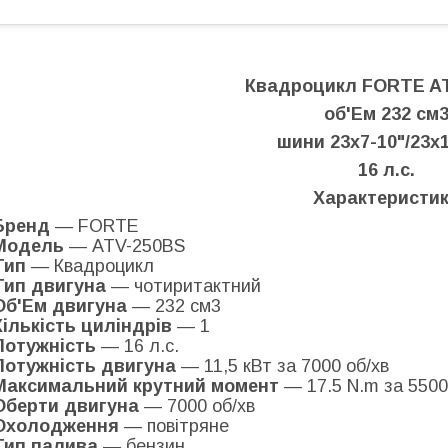
Квадроцикл FORTE A
об'Ем 232 см
шини 23х7-10"/23х1
16 л.с.
Характеристи
Бренд
— FORTE
Модель
— ATV-250BS
Тип
— Квадроцикл
Тип двигуна
— чотиритактний
Об'Ем двигуна
— 232 см3
Кількість циліндрів
— 1
Потужність
— 16 л.с.
Потужність двигуна
— 11,5 кВт за 7000 об/хв
Максимальний крутний момент
— 17.5 N.m за 5500 
Оберти двигуна
— 7000 об/хв
Охолодження
— повітряне
Тип палива
— бензин