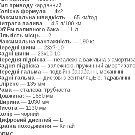
Тип приводу
карданний
Колісна формула
— 4x2
Максимальна швидкість
— 65 км/год
Витрата палива
— 4.5 л/100 км
Об'Ем паливного бака
— 11 л
Кількість місць
— 2
Максимальна вантажність
— 190 кг
Передні шини
— 23х7-10
Задні шини
— 23х10-10
Передня підвіска
— незалежна важільна з амортиз
Задня підвіска
— залежною, пружинний амортизат
Передні гальма
— подвійні барабанні, механічні
Задні гальма
— дискові з вентиляціЕю, гідравлічні
Кліренс
— 135 мм
Рама
— сталева, трубчаста
Довжина:
— 1850 мм
Ширина
— 1030 мм
Висота
— 1130 мм
Колір
— чорний
Цифровий дисплей
— Е
Країна походження
— Китай
ОПИС