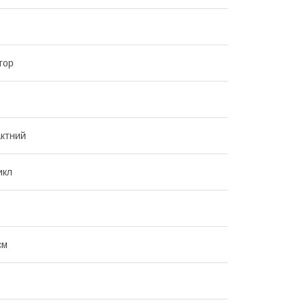
тор
ктний
икл
см