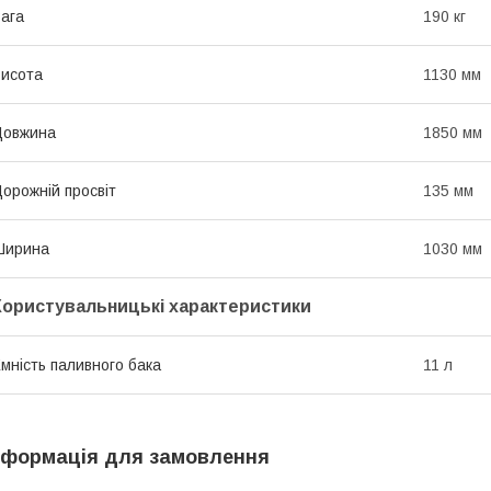
ага
190 кг
исота
1130 мм
Довжина
1850 мм
орожній просвіт
135 мм
Ширина
1030 мм
Користувальницькі характеристики
мність паливного бака
11 л
нформація для замовлення