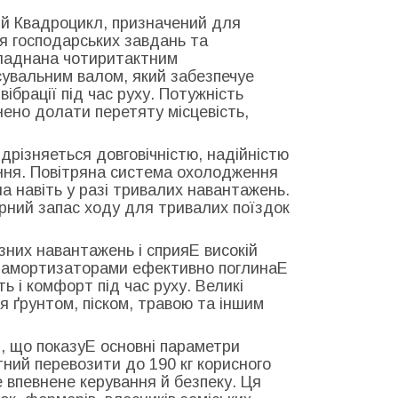
й Квадроцикл, призначений для
ня господарських завдань та
бладнана чотиритактним
увальним валом, який забезпечуе
ібрації під час руху. Потужність
нено долати перетяту місцевість,
різняеться довговічністю, надійністю
ання. Повітряна система охолодження
 навіть у разі тривалих навантажень.
арний запас ходу для тривалих поїздок
них навантажень і сприяЕ високій
 з амортизаторами ефективно поглинаЕ
ть і комфорт під час руху. Великі
 ґрунтом, піском, травою та іншим
, що показуЕ основні параметри
тний перевозити до 190 кг корисного
 впевнене керування й безпеку. Ця