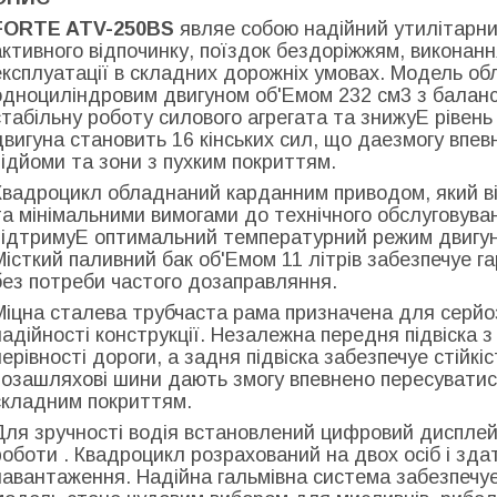
FORTE ATV-250BS
являе собою надійний утилітарни
активного відпочинку, поїздок бездоріжжям, виконан
експлуатації в складних дорожніх умовах. Модель о
одноциліндровим двигуном об'Емом 232 см3 з баланс
стабільну роботу силового агрегата та знижуЕ рівень в
двигуна становить 16 кінських сил, що даезмогу впев
підйоми та зони з пухким покриттям.
Квадроцикл обладнаний карданним приводом, який від
та мінімальними вимогами до технічного обслуговув
підтримуЕ оптимальний температурний режим двигуна
Місткий паливний бак об'Емом 11 літрів забезпечуе г
без потреби частого дозаправляння.
Міцна сталева трубчаста рама призначена для серйоз
надійності конструкції. Незалежна передня підвіска
нерівності дороги, а задня підвіска забезпечуе стійкіс
позашляхові шини дають змогу впевнено пересуватися
складним покриттям.
Для зручності водія встановлений цифровий дисплей
роботи . Квадроцикл розрахований на двох осіб і зда
навантаження. Надійна гальмівна система забезпечуе