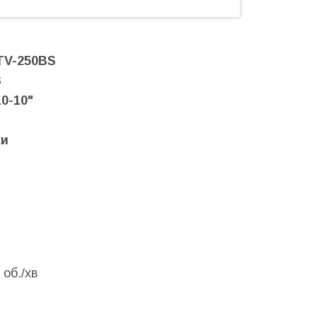
TV-250BS
3
0-10"
ки
об./хв