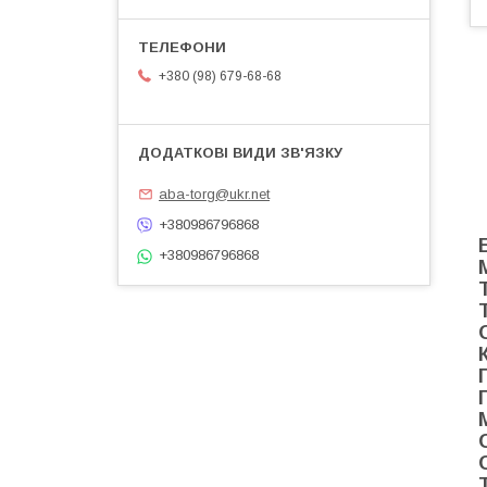
+380 (98) 679-68-68
aba-torg@ukr.net
+380986796868
+380986796868