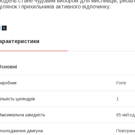
модель стане чудовим вибором для мисливців, рибало
ділянок і прихильників активного відпочинку.
арактеристики
Основні
иробник
Forte
ількість циліндрів
1
аксимальна швидкість
65 км/год
холодження двигуна
Повітрян