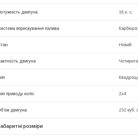
отужність двигуна
16 к. с.
истема вприскування палива
Карбюра
Стан
Новий
актность двигуна
Чотирита
ип
Квадроц
ип приводу коліс
2х4
б'єм двигуна
232 куб. 
Габаритні розміри