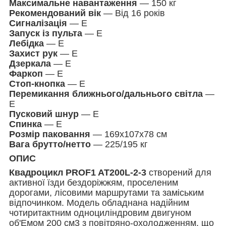
Максимальне навантаження
— 150 кг
Рекомендований вік
— Від 16 років
Сигналізація
— Е
Запуск із пульта
— Е
Лебідка
— Е
Захист рук
— Е
Дзеркала
— Е
Фаркоп
— Е
Стоп-кнопка
— Е
Перемикання ближнього/дальнього світла
—
Е
Пусковий шнур
— Е
Спинка
— Е
Розмір паковання
— 169х107х78 см
Вага брутто/нетто
— 225/195 кг
ОПИС
Квадроцикл PROF1 AT200L-2-3
створений для
активної їзди бездоріжжям, проселеним
дорогами, лісовими маршрутами та заміським
відпочинком. Модель обладнана надійним
чотиритактним одноциліндровим двигуном
об'Емом 200 см3 з повітряно-охолодженням, що