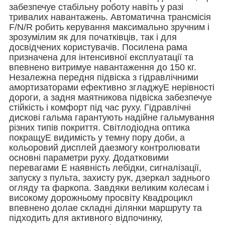
забезпечуе стабільну роботу навіть у разі
тривалих навантажень. Автоматична трансмісія
F/N/R робить керування максимально зручним і
зрозумілим як для початківців, так і для
досвідчених користувачів. Посилена рама
призначена для інтенсивної експлуатації та
впевнено витримуе навантаження до 150 кг.
Незалежна передня підвіска з гідравлічними
амортизаторами ефективно згладжуЕ нерівності
дороги, а задня маятникова підвіска забезпечуе
стійкість і комфорт під час руху. Гідравлічні
дискові гальма гарантують надійне гальмування
різних типів покриття. Світлодіодна оптика
покращуЕ видимість у темну пору доби, а
кольоровий дисплей даезмогу контролювати
основні параметри руху. Додатковими
перевагами Е наявність лебідки, сигналізації,
запуску з пульта, захисту рук, дзеркал заднього
огляду та фаркопа. Завдяки великим колесам і
високому дорожньому просвіту Квадроцикл
впевнено долае складні ділянки маршруту та
підходить для активного відпочинку,