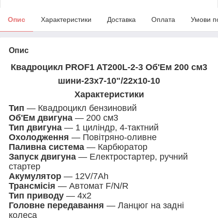
Опис
Характеристики
Доставка
Оплата
Умови п
Опис
Квадроцикл PROF1 AT200L-2-3 Об'Ем 200 см3
шини-23х7-10"/22х10-10
Характеристики
Тип
— Квадроцикл бензиновий
Об'Ем двигуна
— 200 см3
Тип двигуна
— 1 циліндр, 4-тактний
Охолодження
— Повітряно-оливне
Паливна система
— Карбюратор
Запуск двигуна
— Електростартер, ручний
стартер
Акумулятор
— 12V/7Ah
Трансмісія
— Автомат F/N/R
Тип приводу
— 4х2
Головне передавання
— Ланцюг на задні
колеса