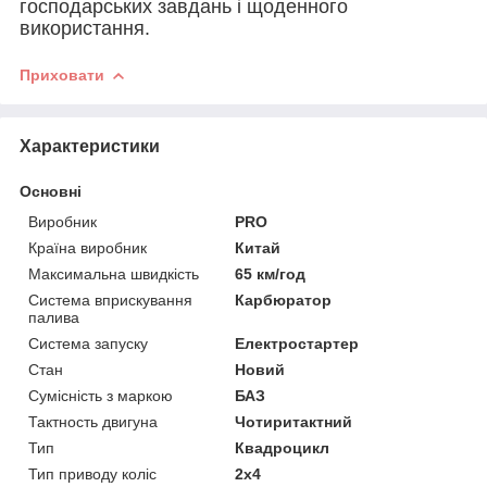
господарських завдань і щоденного
використання.
Приховати
Характеристики
Основні
Виробник
PRO
Країна виробник
Китай
Максимальна швидкість
65 км/год
Система вприскування
Карбюратор
палива
Система запуску
Електростартер
Стан
Новий
Сумісність з маркою
БАЗ
Тактность двигуна
Чотиритактний
Тип
Квадроцикл
Тип приводу коліс
2х4