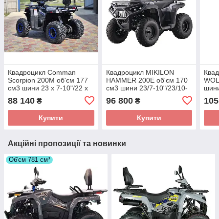
Квадроцикл Comman
Квадроцикл MIKILON
Ква
Scorpion 200M об'єм 177
HAMMER 200E об'єм 170
WOLF
см3 шини 23 x 7-10"/22 x
см3 шини 23/7-10"/23/10-
шини
10-10" 13 к.с.
10" 9 л.
9 л.
88 140
96 800
105
₴
₴
Купити
Купити
Акційні пропозиції та новинки
Об'єм 781 см³