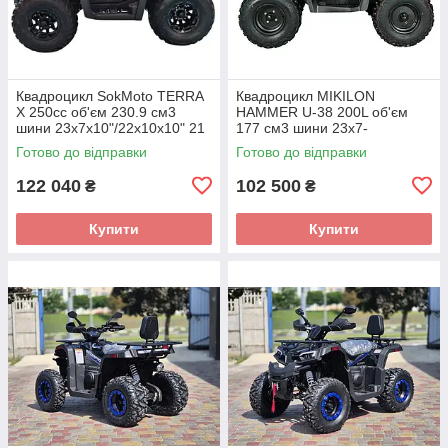
Квадроцикл SokMoto TERRA
Квадроцикл MIKILON
X 250cc об'єм 230.9 см3
HAMMER U-38 200L об'єм
шини 23х7х10"/22х10х10" 21
177 см3 шини 23х7-
к.с.
10"/23х10-10" 12,64 к.с.
Готово до відправки
Готово до відправки
122 040
102 500
₴
₴
Купити
Купити