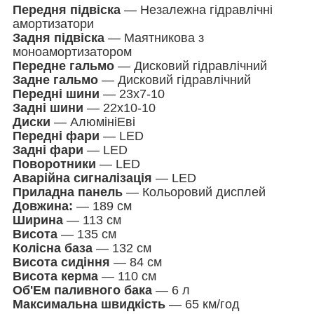
Передня підвіска
— Незалежна гідравлічні
амортизатори
Задня підвіска
— Маятникова з
моноамортизатором
Передне гальмо
— Дисковий гідравлічний
Задне гальмо
— Дисковий гідравлічний
Передні шини
— 23х7-10
Задні шини
— 22х10-10
Диски
— АлюмініЕві
Передні фари
— LED
Задні фари
— LED
Поворотники
— LED
Аварійна сигналізація
— LED
Приладна панель
— Кольоровий дисплей
Довжина:
— 189 см
Ширина
— 113 см
Висота
— 135 см
Колісна база
— 132 см
Висота сидіння
— 84 см
Висота керма
— 110 см
Об'Ем паливного бака
— 6 л
Максимальна швидкість
— 65 км/год