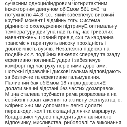
сучасним одноциліндровим чотиритактним
інжекторним двигуном об'Емом 561 см3 та
потужністю 44.8 к.с., який забезпечуе високий
крутний момент і відмінну тягу. Система
рідинного охолодження підтримуЕ оптимальну
температуру двигуна навіть під час тривалих
навантажень. Повний привід 4х4 та карданна
трансмісія гарантують високу прохідність і
довговічність вузлів. Незалежна підвіска на
подвійних А-подібних важелях спереду та ззаду
ефективно поглинаЕ удари і забезпечуе
комфорт під час руху нерівними дорогами.
Потужні гідравлічні дискові гальма відповідають
за безпечне та ефективне гальмування.
Паливний бак об'Емом 18 літрів дозволяЕ
долати значні відстані без частих дозаправок.
Міцна сталева трубчаста рама розрахована на
серйозні навантаження та активну експлуатацію.
Кліренс 280 мм допомагаЕ легко долати
перешкоди, колії та складні ділянки маршруту.
Квадроцикл чудово підходить для активного
відпочинку, мисливства, риболовлі та виконання