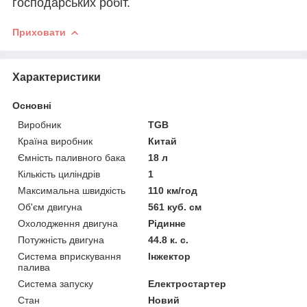
господарських робіт.
Приховати
Характеристики
Основні
Виробник
TGB
Країна виробник
Китай
Ємність паливного бака
18 л
Кількість циліндрів
1
Максимальна швидкість
110 км/год
Об'єм двигуна
561 куб. см
Охолодження двигуна
Рідинне
Потужність двигуна
44.8 к. с.
Система вприскування
Інжектор
палива
Система запуску
Електростартер
Стан
Новий