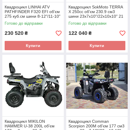
Квадроцикл LINHAI ATV
Квадроцикл SokMoto TERRA
PATHFINDER F320 EFI об'єм
X 250cc об'єм 230.9 см3
275 куб.см шини 8-12"/11-10"
шини 23х7х10"/22х10х10" 21
16 кВт
к.с.
Готово до відправки
Готово до відправки
230 520
122 040
₴
₴
Купити
Купити
Квадроцикл MIKILON
Квадроцикл Comman
HAMMER U-38 200L об'єм
Scorpion 200M об'єм 177 см3