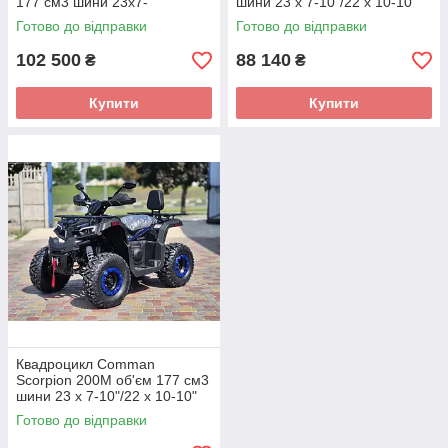
177 см3 шини 23х7-
шини 23 x 7-10"/22 x 10-10"
10"/23х10-10" 12,64 к.с.
13 к.с.
Готово до відправки
Готово до відправки
102 500
88 140
₴
₴
Купити
Купити
Квадроцикл Comman
Scorpion 200M об'єм 177 см3
шини 23 x 7-10"/22 x 10-10"
13 к.с.
Готово до відправки