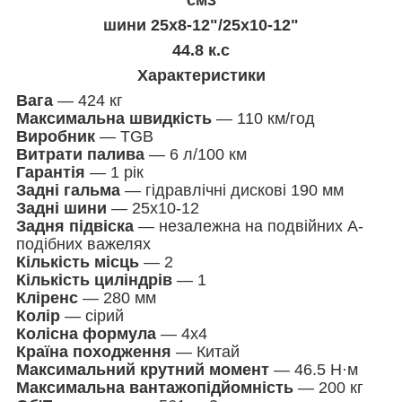
шини 25х8-12"/25х10-12"
44.8 к.с
Характеристики
Вага
— 424 кг
Максимальна швидкість
— 110 км/год
Виробник
— TGB
Витрати палива
— 6 л/100 км
Гарантія
— 1 рік
Задні гальма
— гідравлічні дискові 190 мм
Задні шини
— 25х10-12
Задня підвіска
— незалежна на подвійних А-
подібних важелях
Кількість місць
— 2
Кількість циліндрів
— 1
Кліренс
— 280 мм
Колір
— сірий
Колісна формула
— 4х4
Країна походження
— Китай
Максимальний крутний момент
— 46.5 Н·м
Максимальна вантажопідйомність
— 200 кг