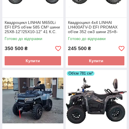
Квадроцикл LINHAI M650Li
Квадроцикл 4х4 LINHAI
EFI EPS об'ем 585 СМ³ шини
LH400ATV-D EFI PROMAX
25Х8-12"/25Х10-12" 41 К.С.
об'єм 352 см3 шини 25×8-
4Х4
12"/25×10-12" 20 л.с.
Готово до відправки
Готово до відправки
350 500
245 500
₴
₴
Купити
Купити
Об'єм 781 см³