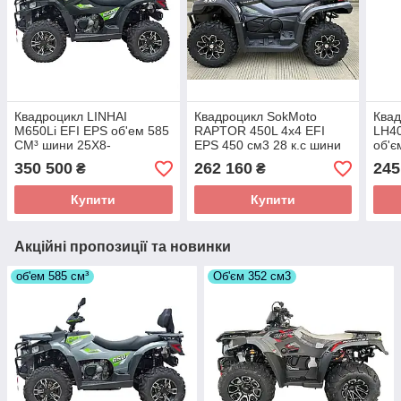
Квадроцикл LINHAI
Квадроцикл SokMoto
Квад
M650Li EFI EPS об'ем 585
RAPTOR 450L 4x4 EFI
LH4
СМ³ шини 25Х8-
EPS 450 см3 28 к.с шини
об'є
12"/25Х10-12" 41 К.С. 4Х4
25х8-12"/25х10-12"
12"/
350 500
262 160
245
₴
₴
Купити
Купити
Акційні пропозиції та новинки
об'ем 585 см³
Об'єм 352 см3