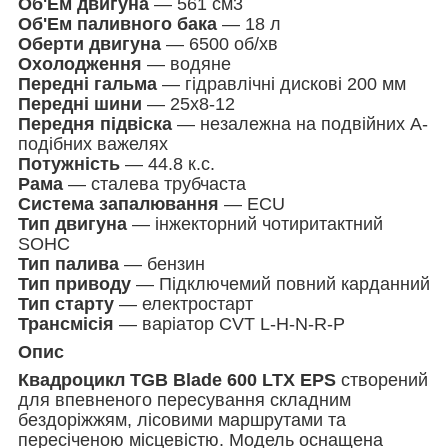
Об'Ем двигуна
— 561 см3
Об'Ем паливного бака
— 18 л
Оберти двигуна
— 6500 об/хв
Охолодження
— водяне
Передні гальма
— гідравлічні дискові 200 мм
Передні шини
— 25х8-12
Передня підвіска
— незалежна на подвійних А-
подібних важелях
Потужність
— 44.8 к.с.
Рама
— сталева трубчаста
Система запалювання
— ECU
Тип двигуна
— інжекторний чотиритактний
SOHC
Тип палива
— бензин
Тип приводу
— Підключемий повний карданний
Тип старту
— електростарт
Трансмісія
— варіатор CVT L-H-N-R-P
Опис
Квадроцикл TGB Blade 600 LTX EPS
створений
для впевненого пересування складним
бездоріжжям, лісовими маршрутами та
пересіченою місцевістю. Модель оснащена