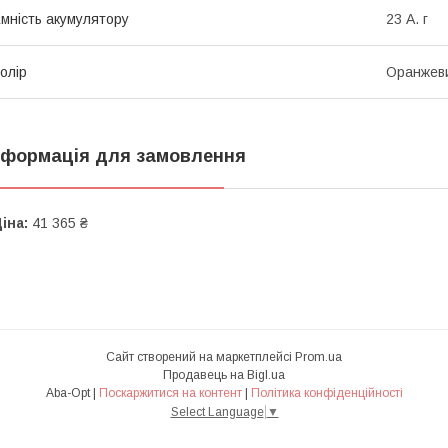
мність акумулятору
23 А. г
олір
Оранжев
нформація для замовлення
іна:
41 365 ₴
Сайт створений на маркетплейсі
Prom.ua
Продавець на Bigl.ua
Aba-Opt |
Поскаржитися на контент
|
Політика конфіденційності
Select Language
▼