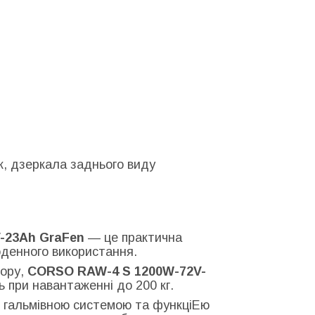
к, дзеркала заднього виду
-23Ah GraFen
— це практична
оденного використання.
тору,
CORSO RAW-4 S 1200W-72V-
ь при навантаженні до 200 кг.
 гальмівною системою та функціЕю