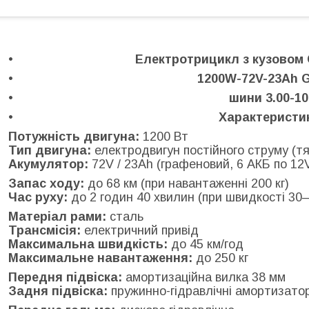
Електротрицикл з кузовом
1200W-72V-23Ah 
шини 3.00-10
Характеристи
Потужність двигуна:
1200 Вт
Тип двигуна:
електродвигун постійного струму (тя
Акумулятор:
72V / 23Ah (графеновий, 6 АКБ по 12
Запас ходу:
до 68 км (при навантаженні 200 кг)
Час руху:
до 2 годин 40 хвилин (при швидкості 30–
Матеріал рами:
сталь
Трансмісія:
електричний привід
Максимальна швидкість:
до 45 км/год
Максимальне навантаження:
до 250 кг
Передня підвіска:
амортизаційна вилка 38 мм
Задня підвіска:
пружинно-гідравлічні амортизато