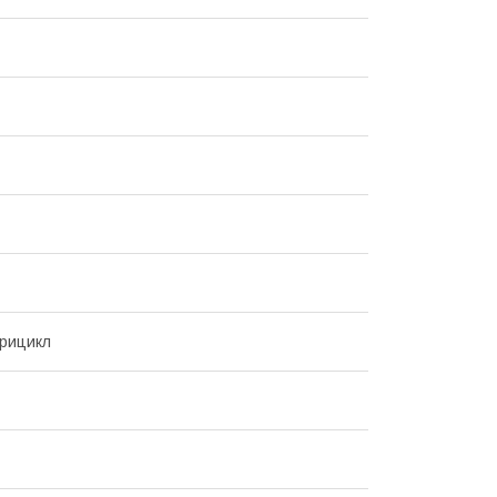
рицикл