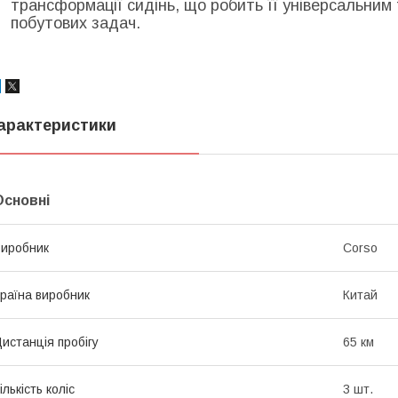
трансформації сидінь, що робить її універсальним
побутових задач.
арактеристики
Основні
иробник
Corso
раїна виробник
Китай
истанція пробігу
65 км
ількість коліс
3 шт.