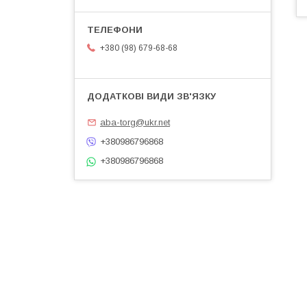
+380 (98) 679-68-68
aba-torg@ukr.net
+380986796868
+380986796868