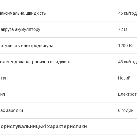
аксимальна швидкість
45 км/год
апруга акумулятору
72 В
отужність електродвигуна
1200 Вт
екомендована гранична швидкість
45 км/год
Стан
Новий
ип
Електрот
ас зарядки
6 годин
Користувальницькі характеристики