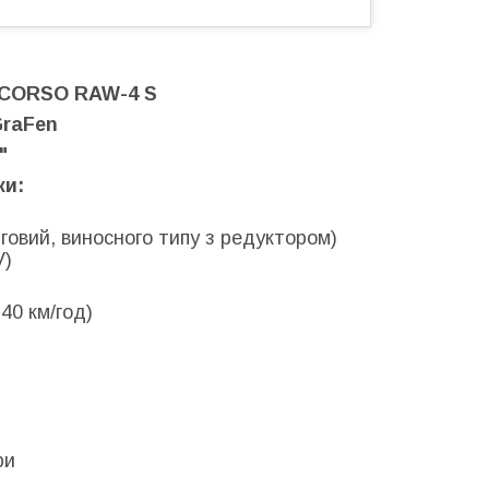
 CORSO RAW-4 S
GraFen
"
ки:
говий, виносного типу з редуктором)
V)
40 км/год)
ри