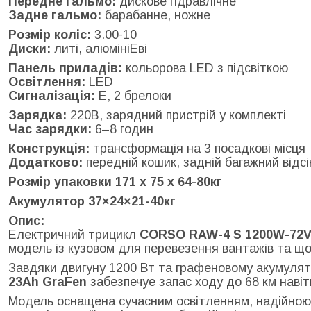
Передне гальмо:
дискове гідравлічне
Задне гальмо:
барабанне, ножне
Розмір коліс:
3.00-10
Диски:
литі, алюмініЕві
Панель приладів:
кольорова LED з підсвіткою
Освітлення:
LED
Сигналізація:
Е, 2 брелоки
Зарядка:
220В, зарядний пристрій у комплекті
Час зарядки:
6–8 годин
Конструкція:
трансформація на 3 посадкові місця
Додатково:
передній кошик, задній багажний відсі
Розмір упаковки 171 х 75 х 64-80кг
Акумулятор 37×24×21-40кг
Опис:
Електричний трицикл
CORSO RAW-4 S 1200W-72V
модель із кузовом для перевезення вантажів та щ
Завдяки двигуну 1200 Вт та графеновому акумуля
23Ah GraFen
забезпечуе запас ходу до 68 км навіт
Модель оснащена сучасним освітленням, надійною