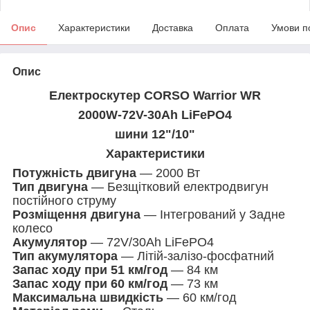
Опис
Характеристики
Доставка
Оплата
Умови п
Опис
Електроскутер CORSO Warrior WR
2000W-72V-30Ah LiFePO4
шини 12"/10"
Характеристики
Потужність двигуна
— 2000 Вт
Тип двигуна
— Безщітковий електродвигун
постійного струму
Розміщення двигуна
— Інтегрований у Задне
колесо
Акумулятор
— 72V/30Ah LiFePO4
Тип акумулятора
— Літій-залізо-фосфатний
Запас ходу при 51 км/год
— 84 км
Запас ходу при 60 км/год
— 73 км
Максимальна швидкість
— 60 км/год