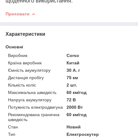
щоденного використання.
Приховати
Характеристики
Основні
Виробник
Corso
Країна виробник
Китай
Ємність акумулятору
30 А. г
Дистанція пробігу
75 км
Кількість коліс
2 шт.
Максимальна швидкість
60 км/год
Напруга акумулятору
72 В
Потужність електродвигуна
2000 Вт
Рекомендована гранична
60 км/год
швидкість
Стан
Новий
Тип
Електроскутер