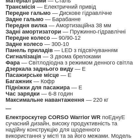
Матеріал рами
— Сталь
Трансмісія
— Електричний привід
Передне гальмо
— Дискове гідравлічне
Задне гальмо
— Барабанне
Передня вилка
— Амортизаційна 38 мм
Задні амортизатори
— Пружинно-гідравлічні
Передне колесо
— 90/90-12
Задне колесо
— 300-10
Панель приладів
— LED з підсвічуванням
Сигналізація
— З двома брелоками
Фара
— Світлодіодна з режимом денного світла
Дзеркала заднього виду
— Е
Пасажирське місце
— Е
Багажник
— Кофр
Підніжки для пасажира
— Е
Час зарядки
— 6-8 годин
Максимальне навантаження
— 220 кг
—
Електроскутер CORSO Warrior WR
поЕднуЕ
сучасний дизайн, високу продуктивність та
надійну конструкцію для щоденного
використання у місті та за його межами. Модель