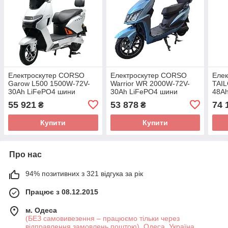
Електроскутер CORSO
Електроскутер CORSO
Еле
Garow L500 1500W-72V-
Warrior WR 2000W-72V-
TAIL
30Ah LiFePO4 шини
30Ah LiFePO4 шини
48Ah
10"/10"
12"/10"
12"/
55 921
53 878
74 
₴
₴
Купити
Купити
Про нас
94% позитивних з 321 відгука за рік
Працює з 08.12.2015
м. Одеса
(БЕЗ самовивезення – працюємо тільки через
відправлення замовлень поштою), Одеса, Україна