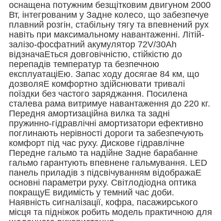
оснащена потужним безщітковим двигуном 2000
Вт, інтегрованим у Задне колесо, що забезпечуе
плавний розгін, стабільну тягу та впевнений рух
навіть при максимальному навантаженні. Літій-
залізо-фосфатний акумулятор 72V/30Ah
відзначаЕться довговічністю, стійкістю до
перепадів температур та безпечною
експлуатаціЕю. Запас ходу досягае 84 км, що
дозволяЕ комфортно здійснювати тривалі
поїздки без частого заряджання. Посилена
сталева рама витримуе навантаження до 220 кг.
Передня амортизаційна вилка та задні
пружинно-гідравлічні амортизатори ефективно
поглинають нерівності дороги та забезпечують
комфорт під час руху. Дискове гідравлічне
Передне гальмо та надійне Задне барабанне
гальмо гарантують впевнене гальмування. LED
панель приладів з підсвічуванням відображаЕ
основні параметри руху. Світлодіодна оптика
покращуЕ видимість у темний час доби.
Наявність сигналізації, кофра, пасажирського
місця та підніжок робить модель практичною для