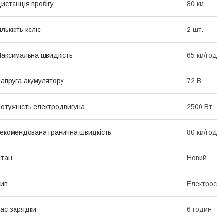
истанція пробігу
80 км
ількість коліс
2 шт.
аксимальна швидкість
65 км/год
апруга акумулятору
72 В
отужність електродвигуна
2500 Вт
екомендована гранична швидкість
80 км/год
Стан
Новий
ип
Електрос
ас зарядки
6 годин