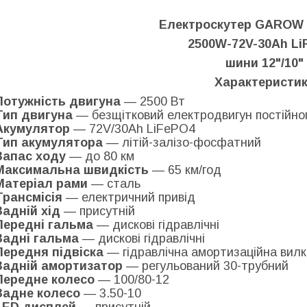
Електроскутер GAROW 
2500W-72V-30Ah Li
шини 12"/10"
Характеристи
Потужність двигуна
— 2500 Вт
Тип двигуна
— безщітковий електродвигун постійно
Акумулятор
— 72V/30Ah LiFePO4
Тип акумулятора
— літій-залізо-фосфатний
Запас ходу
— до 80 км
Максимальна швидкість
— 65 км/год
Матеріал рами
— сталь
Трансмісія
— електричний привід
Задній хід
— присутній
Передні гальма
— дискові гідравлічні
Задні гальма
— дискові гідравлічні
Передня підвіска
— гідравлічна амортизаційна вилк
Задній амортизатор
— регульований 30-трубний
Передне колесо
— 100/80-12
Задне колесо
— 3.50-10
LED дисплей
— присутній