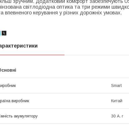
більш зручним. Додатковий комфорт забезпечують USB
лінзована світлодіодна оптика та три режими швидко
та впевненого керування у різних дорожніх умовах.
арактеристики
Основні
иробник
Smart
раїна виробник
Китай
мність акумулятору
30 А. г