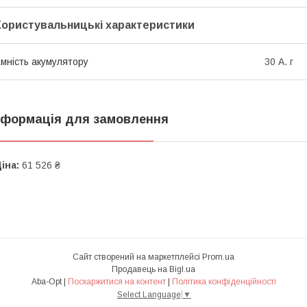
Користувальницькі характеристики
мність акумулятору
30 А. г
нформація для замовлення
іна:
61 526 ₴
Сайт створений на маркетплейсі
Prom.ua
Продавець на Bigl.ua
Aba-Opt |
Поскаржитися на контент
|
Політика конфіденційності
Select Language
▼