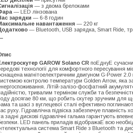
Сигналізація
— з двома брелоками
Фара
— LED лінзована
Час зарядки
— 6-8 годин
Максимальне навантаження
— 220 кг
Додатково
— Bluetooth, USB зарядка, Smart Ride, т
—
Опис
Електроскутер GAROW Solano CR
поЕднуЕ сучасний
передові технології для комфортного пересування мі
оснащена магнітоелектричним двигуном G-Power 2.0 
системою контролю температури Golden Arrow, яка з
енергоспоживання. Літій-залізо-фосфатний акумулят
надійністю, тривалим терміном служби та безпечніст
ходу досягае 80 км, що робить скутер зручним для 
рама та шасі з вуглецевої сталі ефективно поглинають
час руху. Гідравлічна підвіска забезпечуе плавність х
та задні дискові гідравлічні гальма гарантують впевн
безпеки. LED панель приладів відображаЕ всю необхі
інтелектуальна система Smart Ride з Bluetooth та д