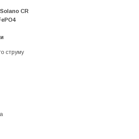
Solano CR
FePO4
ки
го струму
а