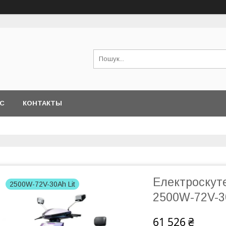
АС
КОНТАКТЫ
Електроскут
2500W-72V-30Ah Lit
2500W-72V-3
61 526 ₴