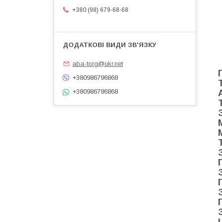
+380 (98) 679-68-68
aba-torg@ukr.net
+380986796868
+380986796868