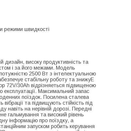
ри режими швидкості
 дизайн, високу продуктивність та
стом і за його межами. Модель
потужністю 2500 Вт з інтелектуальною
абезпечуе стабільну роботу та знижуЕ
ор 72V/30Ah відрізняеться підвищеною
ю експлуатації. Максимальний запас
щоденних поїздок. Посилена сталева
 вібрації та підвищують стійкість під
оду навіть на нерівній дорозі. Передні
ене гальмування та високий рівень
дну інформацію про поїздку, а
истанційним запуском робить керування