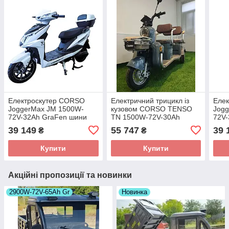
Електроскутер CORSO
Електричний трицикл із
Еле
JoggerMax JM 1500W-
кузовом CORSO TENSO
Jog
72V-32Ah GraFen шини
TN 1500W-72V-30Ah
72V
12"/10"
GraFen шини 10"/10"
12"/
39 149
55 747
39 
₴
₴
Купити
Купити
Акційні пропозиції та новинки
2900W-72V-65Ah Gr
Новинка