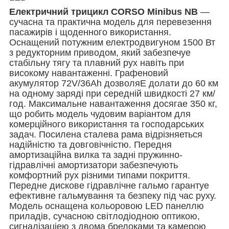
Електричний трицикл CORSO Minibus NB
—
сучасна та практична модель для перевезення
пасажирів і щоденного використання.
Оснащений потужним електродвигуном 1500 Вт
з редукторним приводом, який забезпечуе
стабільну тягу та плавний рух навіть при
високому навантаженні. Графеновий
акумулятор 72V/36Ah дозволяЕ долати до 60 км
на одному заряді при середній швидкості 27 км/
год. Максимальне навантаження досягае 350 кг,
що робить модель чудовим варіантом для
комерційного використання та господарських
задач. Посилена сталева рама відрізняеться
надійністю та довговічністю. Передня
амортизаційна вилка та задні пружинно-
гідравлічні амортизатори забезпечують
комфортний рух різними типами покриття.
Передне дискове гідравлічне гальмо гарантуе
ефективне гальмування та безпеку під час руху.
Модель оснащена кольоровою LED панеллю
приладів, сучасною світлодіодною оптикою,
сигналізаціею з двома брелоками та камерою