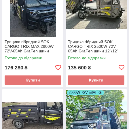
Трицикл гібридний SOK
Трицикл гібридний SOK
CARGO TRIX MAX 2900W-
CARGO TRIX 2500W-72V-
72V-65Ah GraFen шини
65Ah GraFen шини 12"/12"
12"/12"
Готово до відправки
Готово до відправки
176 280
135 600
₴
₴
Купити
Купити
2999W-72V-58Ah Gr