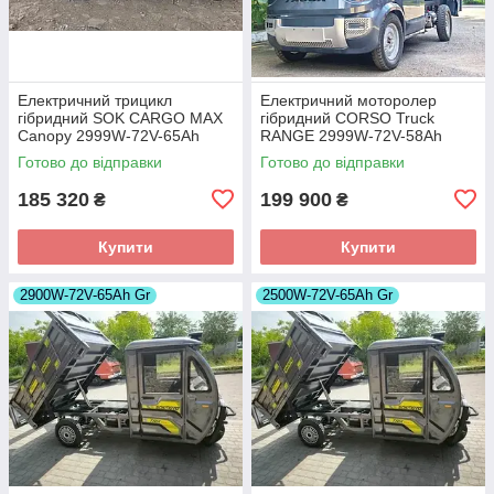
Електричний трицикл
Електричний моторолер
гібридний SOK CARGO MAX
гібридний CORSO Truck
Canopy 2999W-72V-65Ah
RANGE 2999W-72V-58Ah
GraFen шини 12"/12"
GraFen шини 12"/12"
Готово до відправки
Готово до відправки
185 320
199 900
₴
₴
Купити
Купити
2900W-72V-65Ah Gr
2500W-72V-65Ah Gr