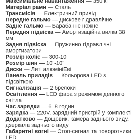
Максимальне навантаження
— 350 кг
Матеріал рами
— Сталь
Трансмісія
— Електричний привід
Передне гальмо
— Дискове гідравлічне
Задне гальмо
— Барабанне ножне
Передня підвіска
— Амортизаційна вилка 38
мм
Задня підвіска
— Пружинно-гідравлічні
амортизатори
Розмір коліс
— 300-10
Розмір шин
— 10"-10"
Диски
— Литі алюмініЕві
Панель приладів
— Кольорова LED з
підсвіткою
Сигналізація
— 2 брелоки
Освітлення
— LED фара з режимом денного
світла
Час зарядки
— 6–8 годин
Зарядка
— 220V, зарядний пристрій у комплекті
Додатково
— Дощовик, камера заднього виду,
дзеркала заднього виду
Габаритні вогні
— Стоп-сигнал та поворотники
LED