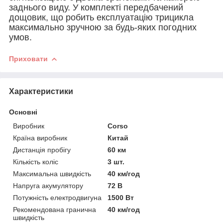
заднього виду. У комплекті передбачений
дощовик, що робить експлуатацію трицикла
максимально зручною за будь-яких погодних
умов.
Приховати
Характеристики
Основні
Виробник
Corso
Країна виробник
Китай
Дистанція пробігу
60 км
Кількість коліс
3 шт.
Максимальна швидкість
40 км/год
Напруга акумулятору
72 В
Потужність електродвигуна
1500 Вт
Рекомендована гранична
40 км/год
швидкість