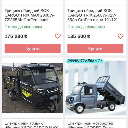
Трицикл гібридний SOK
Трицикл гібридний SOK
CARGO TRIX MAX 2900W-
CARGO TRIX 2500W-72V-
72V-65Ah GraFen шини
65Ah GraFen шини 12"/12"
12"/12"
Готово до відправки
Готово до відправки
176 280
135 600
₴
₴
Купити
Купити
2999W-72V-58Ah Gr
Електричний трицикл
Електричний моторолер
гібридний SOK CARGO MAX
гібридний CORSO Truck