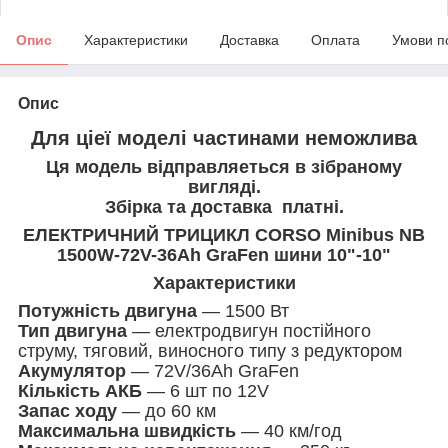
Опис
Характеристики
Доставка
Оплата
Умови п
Опис
Для ціеї моделі частинами неможлива
Ця модель відправляеться в зібраному
вигляді.
Збірка та доставка платні.
ЕЛЕКТРИЧНИЙ ТРИЦИКЛ CORSO Minibus NB
1500W-72V-36Ah GraFen шини 10"-10"
Характеристики
Потужність двигуна
— 1500 Вт
Тип двигуна
— електродвигун постійного
струму, тяговий, виносного типу з редуктором
Акумулятор
— 72V/36Ah GraFen
Кількість АКБ
— 6 шт по 12V
Запас ходу
— до 60 км
Максимальна швидкість
— 40 км/год