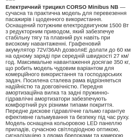
Електричний трицикл CORSO Minibus NB
—
сучасна та практична модель для перевезення
пасажирів і щоденного використання.
Оснащений потужним електродвигуном 1500 Вт
з редукторним приводом, який забезпечуе
стабільну тягу та плавний рух навіть при
високому навантаженні. Графеновий
акумулятор 72V/36Ah дозволяЕ долати до 60 км
на одному заряді при середній швидкості 27 км/
год. Максимальне навантаження досягае 350 кг,
що робить модель чудовим варіантом для
комерційного використання та господарських
задач. Посилена сталева рама відрізняеться
надійністю та довговічністю. Передня
амортизаційна вилка та задні пружинно-
гідравлічні амортизатори забезпечують
комфортний рух різними типами покриття.
Передне дискове гідравлічне гальмо гарантуе
ефективне гальмування та безпеку під час руху.
Модель оснащена кольоровою LED панеллю
приладів, сучасною світлодіодною оптикою,
сигналізаціею з двома брелоками та камерою