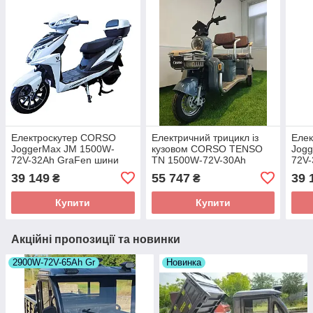
Електроскутер CORSO
Електричний трицикл із
Еле
JoggerMax JM 1500W-
кузовом CORSO TENSO
Jog
72V-32Ah GraFen шини
TN 1500W-72V-30Ah
72V
12"/10"
GraFen шини 10"/10"
12"/
39 149
55 747
39 
₴
₴
Купити
Купити
Акційні пропозиції та новинки
2900W-72V-65Ah Gr
Новинка