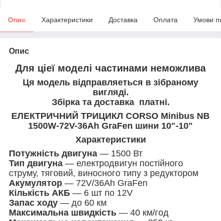
Опис
Характеристики
Доставка
Оплата
Умови п
Опис
Для ціеї моделі частинами неможлива
Ця модель відправляеться в зібраному
вигляді.
Збірка та доставка платні.
ЕЛЕКТРИЧНИЙ ТРИЦИКЛ CORSO Minibus NB
1500W-72V-36Ah GraFen шини 10"-10"
Характеристики
Потужність двигуна
— 1500 Вт
Тип двигуна
— електродвигун постійного
струму, тяговий, виносного типу з редуктором
Акумулятор
— 72V/36Ah GraFen
Кількість АКБ
— 6 шт по 12V
Запас ходу
— до 60 км
Максимальна швидкість
— 40 км/год