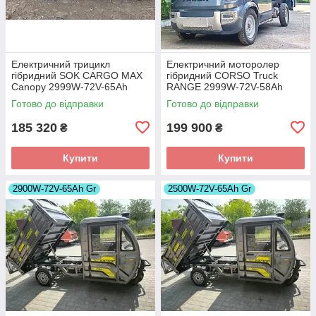
Електричний трицикл
Електричний моторолер
гібридний SOK CARGO MAX
гібридний CORSO Truck
Canopy 2999W-72V-65Ah
RANGE 2999W-72V-58Ah
GraFen шини 12"/12"
GraFen шини 12"/12"
Готово до відправки
Готово до відправки
185 320
199 900
₴
₴
Купити
Купити
2900W-72V-65Ah Gr
2500W-72V-65Ah Gr