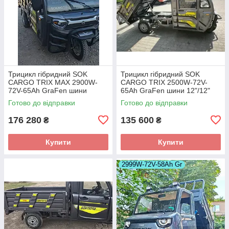
Трицикл гібридний SOK
Трицикл гібридний SOK
CARGO TRIX MAX 2900W-
CARGO TRIX 2500W-72V-
72V-65Ah GraFen шини
65Ah GraFen шини 12"/12"
12"/12"
Готово до відправки
Готово до відправки
176 280
135 600
₴
₴
Купити
Купити
2999W-72V-58Ah Gr