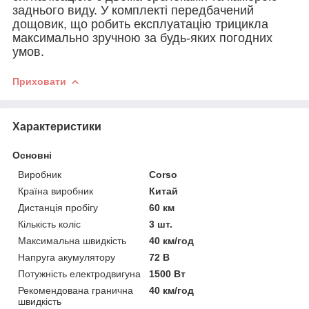
заднього виду. У комплекті передбачений
дощовик, що робить експлуатацію трицикла
максимально зручною за будь-яких погодних
умов.
Приховати
Характеристики
Основні
Виробник
Corso
Країна виробник
Китай
Дистанція пробігу
60 км
Кількість коліс
3 шт.
Максимальна швидкість
40 км/год
Напруга акумулятору
72 В
Потужність електродвигуна
1500 Вт
Рекомендована гранична
40 км/год
швидкість