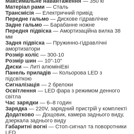
Максимальне навантаження
— 350 кг
Матеріал рами
— Сталь
Трансмісія
— Електричний привід
Передне гальмо
— Дискове гідравлічне
Задне гальмо
— Барабанне ножне
Передня підвіска
— Амортизаційна вилка 38
мм
Задня підвіска
— Пружинно-гідравлічні
амортизатори
Розмір коліс
— 300-10
Розмір шин
— 10"-10"
Диски
— Литі алюмініЕві
Панель приладів
— Кольорова LED з
підсвіткою
Сигналізація
— 2 брелоки
Освітлення
— LED фара з режимом денного
світла
Час зарядки
— 6–8 годин
Зарядка
— 220V, зарядний пристрій у комплекті
Додатково
— Дощовик, камера заднього виду,
дзеркала заднього виду
Габаритні вогні
— Стоп-сигнал та поворотники
LED