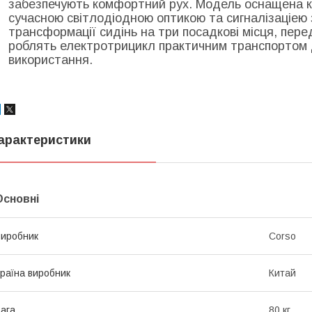
забезпечують комфортний рух. Модель оснащена 
сучасною світлодіодною оптикою та сигналізаціею
трансформації сидінь на три посадкові місця, перед
роблять електротрицикл практичним транспортом 
використання.
арактеристики
Основні
иробник
Corso
раїна виробник
Китай
ага
80 кг