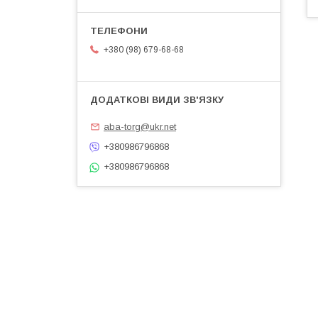
+380 (98) 679-68-68
aba-torg@ukr.net
+380986796868
+380986796868