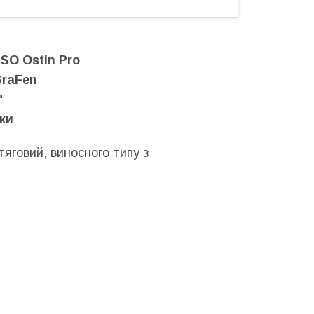
O Ostin Pro
GraFen
"
ки
яговий, виносного типу з