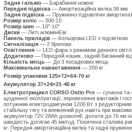
Задне гальмо
— Барабанне ножне
Передня підвіска
— Амортизаційна вилка 38 мм
Задня підвіска
— Пружинно-гідравлічні амортиза
Розмір коліс
— 300-10
Розмір шин
— 10"-10"
Диски
— Литі алюмініЕві
Панель приладів
— Кольорова LED з підсвіткою
Сигналізація
— 2 брелоки
Освітлення
— LED фара з режимом денного світл
Додатково
— Передній кошик, задній багажний від
Кількість місць
— До 3 посадкових місць
Максимальне навантаження
— 200 кг
Розмір упаковки 125×72×64-70 кг
Акумулятор 37×24×21-40 кг
Електротрицикл CORSO Ostin Pro
— сучасна та 
щоденної експлуатації, перевезення вантажів і го
потужним електродвигуном 1200 Вт з редукторним
стабільну тягу та впевнений рух навіть при макси
акумулятор 72V 28Ah дозволяЕ долати до 76 км н
швидкість досягае 45 км/год. Посилена сталева р
кг. Передня амортизаційна вилка та задні пружинн