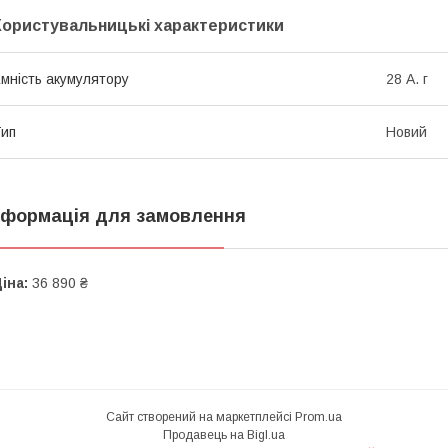
Користувальницькі характеристики
мність акумулятору
28 А. г
ип
Новий
нформація для замовлення
іна:
36 890 ₴
Сайт створений на маркетплейсі
Prom.ua
Продавець на Bigl.ua