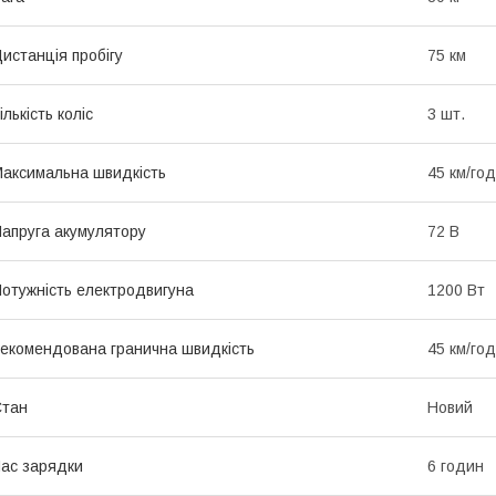
истанція пробігу
75 км
ількість коліс
3 шт.
аксимальна швидкість
45 км/год
апруга акумулятору
72 В
отужність електродвигуна
1200 Вт
екомендована гранична швидкість
45 км/год
Стан
Новий
ас зарядки
6 годин