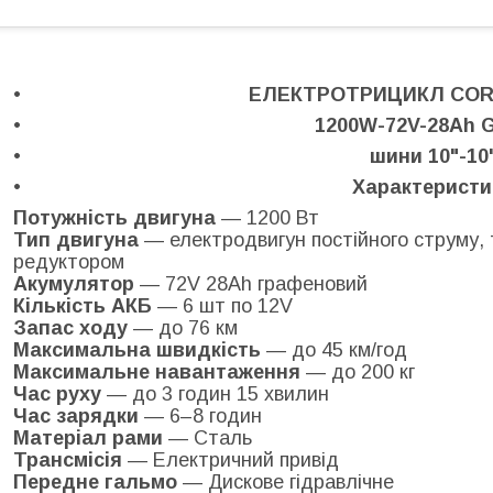
ЕЛЕКТРОТРИЦИКЛ CORS
1200W-72V-28Ah 
шини 10"-10
Характеристи
Потужність двигуна
— 1200 Вт
Тип двигуна
— електродвигун постійного струму, т
редуктором
Акумулятор
— 72V 28Ah графеновий
Кількість АКБ
— 6 шт по 12V
Запас ходу
— до 76 км
Максимальна швидкість
— до 45 км/год
Максимальне навантаження
— до 200 кг
Час руху
— до 3 годин 15 хвилин
Час зарядки
— 6–8 годин
Матеріал рами
— Сталь
Трансмісія
— Електричний привід
Передне гальмо
— Дискове гідравлічне