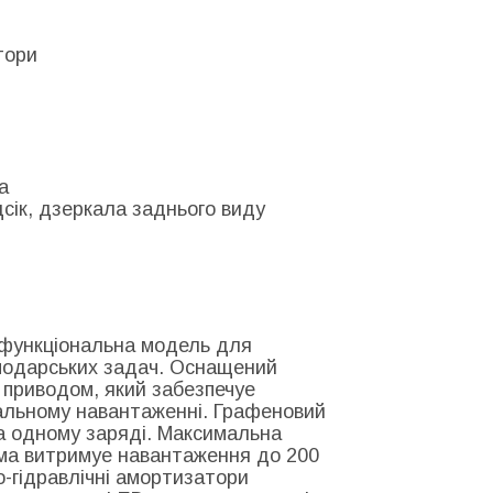
тори
а
сік, дзеркала заднього виду
функціональна модель для
сподарських задач. Оснащений
 приводом, який забезпечуе
мальному навантаженні. Графеновий
а одному заряді. Максимальна
ама витримуе навантаження до 200
о-гідравлічні амортизатори