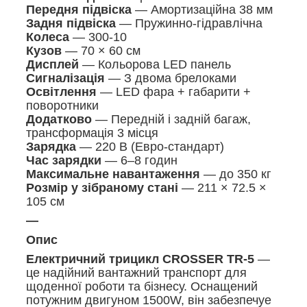
Передня підвіска
— Амортизаційна 38 мм
Задня підвіска
— Пружинно-гідравлічна
Колеса
— 300-10
Кузов
— 70 × 60 см
Дисплей
— Кольорова LED панель
Сигналізація
— З двома брелоками
Освітлення
— LED фара + габарити +
поворотники
Додатково
— Передній і задній багаж,
трансформація 3 місця
Зарядка
— 220 В (Евро-стандарт)
Час зарядки
— 6–8 годин
Максимальне навантаження
— до 350 кг
Розмір у зібраному стані
— 211 × 72.5 ×
105 см
—
Опис
Електричний трицикл CROSSER TR-5
—
це надійний вантажний транспорт для
щоденної роботи та бізнесу. Оснащений
потужним двигуном 1500W, він забезпечуе