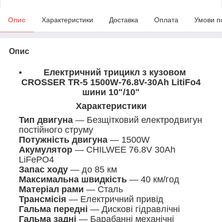
Опис
Характеристики
Доставка
Оплата
Умови п
Опис
Електричний трицикл з кузовом
CROSSER TR-5 1500W-76.8V-30Ah LitiFo4
шини 10"/10"
Характеристики
Тип двигуна
— Безщітковий електродвигун
постійного струму
Потужність двигуна
— 1500W
Акумулятор
— CHILWEE 76.8V 30Ah
LiFePO4
Запас ходу
— до 85 км
Максимальна швидкість
— 40 км/год
Матеріал рами
— Сталь
Трансмісія
— Електричний привід
Гальма передні
— Дискові гідравлічні
Гальма задні
— Барабанні механічні