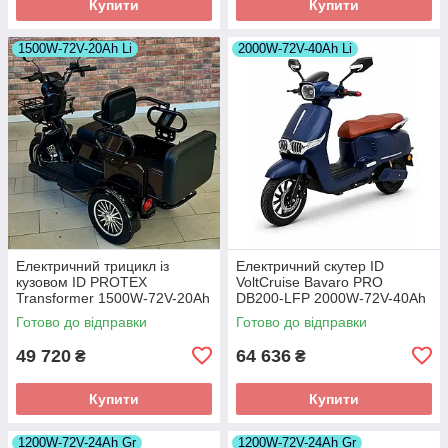
Купити
Купити
1500W-72V-20Ah Li
2000W-72V-40Ah Li
Електричний трицикл із
Електричний скутер ID
кузовом ID PROTEX
VoltCruise Bavaro PRO
Transformer 1500W-72V-20Ah
DB200-LFP 2000W-72V-40Ah
LiFePO4 шини 10"/10"
LiFePO4 шини 12"/12"
Готово до відправки
Готово до відправки
49 720
64 636
₴
₴
Купити
Купити
1200W-72V-24Ah Gr
1200W-72V-24Ah Gr