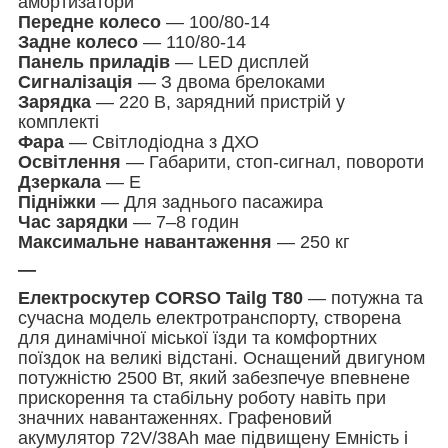
амортизатори
Передне колесо
— 100/80-14
Задне колесо
— 110/80-14
Панель приладів
— LED дисплей
Сигналізація
— З двома брелоками
Зарядка
— 220 В, зарядний пристрій у
комплекті
Фара
— Світлодіодна з ДХО
Освітлення
— Габарити, стоп-сигнал, повороти
Дзеркала
— Е
Підніжки
— Для заднього пасажира
Час зарядки
— 7–8 годин
Максимальне навантаження
— 250 кг
—
Електроскутер CORSO Tailg T80
— потужна та
сучасна модель електротранспорту, створена
для динамічної міської їзди та комфортних
поїздок на великі відстані. Оснащений двигуном
потужністю 2500 Вт, який забезпечуе впевнене
прискорення та стабільну роботу навіть при
значних навантаженнях. Графеновий
акумулятор 72V/38Ah мае підвищену Емність і