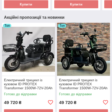
Купити
Купити
Акційні пропозиції та новинки
Топ
Топ
Електричний трицикл із
Електричний трицикл із
кузовом ID PROTEX
кузовом ID PROTEX
Transformer 1500W-72V-20Ah
Transformer 1500W-72V-20Ah
LiFePO4 шини 10"/10"
LiFePO4 шини 10"/10"
Готово до відправки
Готово до відправки
49 720
49 720
₴
₴