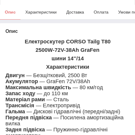
Опис
Характеристики
Доставка
Оплата
Умови п
Опис
Електроскутер CORSO Tailg T80
2500W-72V-38Ah GraFen
шини 14"/14
Характеристики
Двигун
— Безщітковий, 2500 Вт
Акумулятор
— GraFen 72V/38Ah
Максимальна швидкість
— 80 км/год
Запас ходу
— до 110 км
Матеріал рами
— Сталь
Трансмісія
— Електропривід
Гальма
— Дискові гідравлічні (передні/задні)
Передня підвіска
— Посилена амортизаційна
вилка
Задня підвіска
— Пружинно-гідравлічні