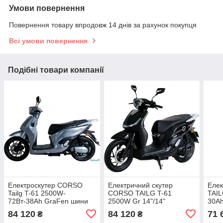
Умови повернення
Повернення товару впродовж 14 днів за рахунок покупця
Всі умови повернення
Подібні товари компанії
Електроскутер CORSO
Електричний скутер
Еле
Tailg T-61 2500W-
CORSO TAILG T-61
TAIL
72Вт-38Ah GraFen шини
2500W Gr 14"/14"
30Ah
14"/14"
84 120
84 120
71 
₴
₴