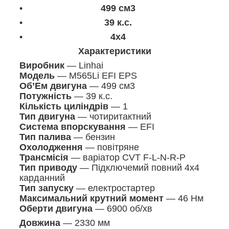
499 см3
39 к.с.
4x4
Характеристики
Виробник
— Linhai
Модель
— M565Li EFI EPS
Об’Ем двигуна
— 499 см3
Потужність
— 39 к.с.
Кількість циліндрів
— 1
Тип двигуна
— чотиритактний
Система впорскування
— EFI
Тип палива
— бензин
Охолодження
— повітряне
Трансмісія
— варіатор CVT F-L-N-R-P
Тип приводу
— Підключемий повний 4x4
карданний
Тип запуску
— електростартер
Максимальний крутний момент
— 46 Нм
Оберти двигуна
— 6900 об/хв
Довжина
— 2330 мм