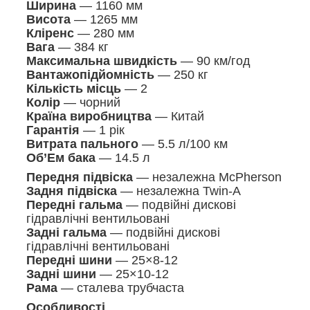
Ширина
— 1160 мм
Висота
— 1265 мм
Кліренс
— 280 мм
Вага
— 384 кг
Максимальна швидкість
— 90 км/год
Вантажопідйомність
— 250 кг
Кількість місць
— 2
Колір
— чорний
Країна виробництва
— Китай
Гарантія
— 1 рік
Витрата пального
— 5.5 л/100 км
Об’Ем бака
— 14.5 л
Передня підвіска
— незалежна McPherson
Задня підвіска
— незалежна Twin-A
Передні гальма
— подвійні дискові
гідравлічні вентильовані
Задні гальма
— подвійні дискові
гідравлічні вентильовані
Передні шини
— 25×8-12
Задні шини
— 25×10-12
Рама
— сталева трубчаста
Особливості