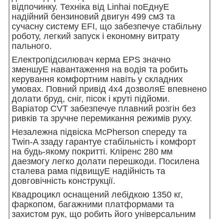
відпочинку. Техніка від Linhai поЕднуЕ
надійний бензиновий двигун 499 см3 та
сучасну систему EFI, що забезпечуе стабільну
роботу, легкий запуск і економну витрату
пального.
Електропідсилювач керма EPS значно
зменшуЕ навантаження на водія та робить
керування комфортним навіть у складних
умовах. Повний привід 4x4 дозволяЕ впевнено
долати бруд, сніг, пісок і круті підйоми.
Варіатор CVT забезпечуе плавний розгін без
ривків та зручне перемикання режимів руху.
Незалежна підвіска McPherson спереду та
Twin-A ззаду гарантуе стабільність і комфорт
на будь-якому покритті. Кліренс 280 мм
даезмогу легко долати перешкоди. Посилена
сталева рама підвищуЕ надійність та
довговічність конструкції.
Квадроцикл оснащений лебідкою 1350 кг,
фаркопом, багажними платформами та
захистом рук, що робить його універсальним