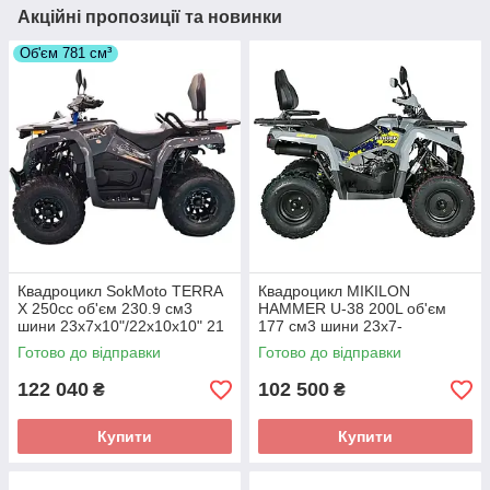
Акційні пропозиції та новинки
Об'єм 781 см³
Квадроцикл SokMoto TERRA
Квадроцикл MIKILON
X 250cc об'єм 230.9 см3
HAMMER U-38 200L об'єм
шини 23х7х10"/22х10х10" 21
177 см3 шини 23х7-
к.с.
10"/23х10-10" 12,64 к.с.
Готово до відправки
Готово до відправки
122 040
102 500
₴
₴
Купити
Купити