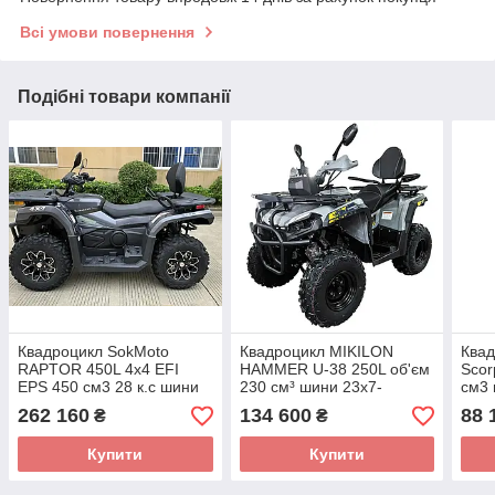
Всі умови повернення
Подібні товари компанії
Квадроцикл SokMoto
Квадроцикл MIKILON
Ква
RAPTOR 450L 4x4 EFI
HAMMER U-38 250L об'єм
Scor
EPS 450 см3 28 к.с шини
230 см³ шини 23х7-
см3 
25х8-12"/25х10-12"
10"/23х10-10" 19 к.с. 4x2
10-1
262 160
134 600
88 
₴
₴
Купити
Купити