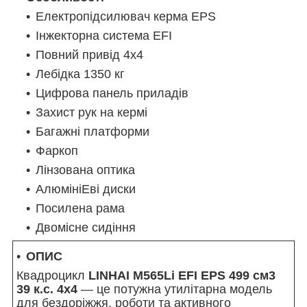
Електропідсилювач керма EPS
Інжекторна система EFI
Повний привід 4x4
Лебідка 1350 кг
Цифрова панель приладів
Захист рук на кермі
Багажні платформи
Фаркоп
Лінзована оптика
АлюмініЕві диски
Посилена рама
Двомісне сидіння
ОПИС
Квадроцикл
LINHAI M565Li EFI EPS 499 см3
39 к.с. 4x4
— це потужна утилітарна модель
для бездоріжжя, роботи та активного