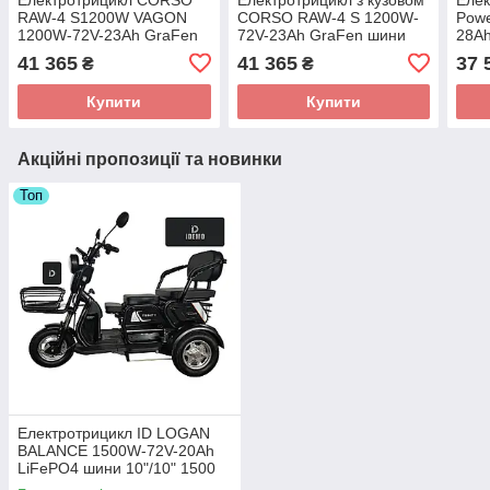
RAW-4 S1200W VAGON
CORSO RAW-4 S 1200W-
Powe
1200W-72V-23Ah GraFen
72V-23Ah GraFen шини
28Ah
шини 3.00-10"
3.00-10"
41 365
41 365
37 
₴
₴
Купити
Купити
Акційні пропозиції та новинки
Топ
Електротрицикл ID LOGAN
BALANCE 1500W-72V-20Ah
LiFePO4 шини 10"/10" 1500
Вт