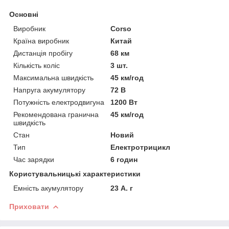
Основні
Виробник
Corso
Країна виробник
Китай
Дистанція пробігу
68 км
Кількість коліс
3 шт.
Максимальна швидкість
45 км/год
Напруга акумулятору
72 В
Потужність електродвигуна
1200 Вт
Рекомендована гранична
45 км/год
швидкість
Стан
Новий
Тип
Електротрицикл
Час зарядки
6 годин
Користувальницькі характеристики
Емність акумулятору
23 А. г
Приховати