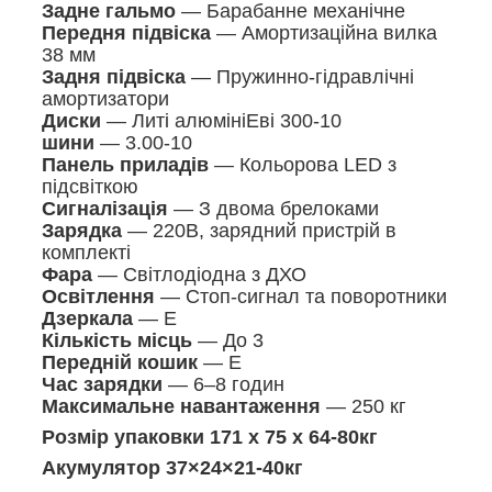
Задне гальмо
— Барабанне механічне
Передня підвіска
— Амортизаційна вилка
38 мм
Задня підвіска
— Пружинно-гідравлічні
амортизатори
Диски
— Литі алюмініЕві 300-10
шини
— 3.00-10
Панель приладів
— Кольорова LED з
підсвіткою
Сигналізація
— З двома брелоками
Зарядка
— 220В, зарядний пристрій в
комплекті
Фара
— Світлодіодна з ДХО
Освітлення
— Стоп-сигнал та поворотники
Дзеркала
— Е
Кількість місць
— До 3
Передній кошик
— Е
Час зарядки
— 6–8 годин
Максимальне навантаження
— 250 кг
Розмір упаковки 171 х 75 х 64-80кг
Акумулятор 37×24×21-40кг