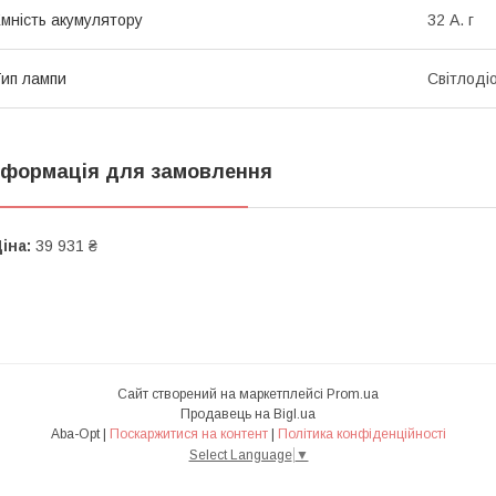
мність акумулятору
32 А. г
ип лампи
Світлоді
нформація для замовлення
іна:
39 931 ₴
Сайт створений на маркетплейсі
Prom.ua
Продавець на Bigl.ua
Aba-Opt |
Поскаржитися на контент
|
Політика конфіденційності
Select Language
▼