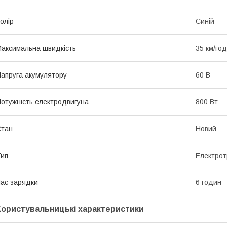
олір
Синій
аксимальна швидкість
35 км/год
апруга акумулятору
60 В
отужність електродвигуна
800 Вт
Стан
Новий
ип
Електрот
ас зарядки
6 годин
Користувальницькі характеристики