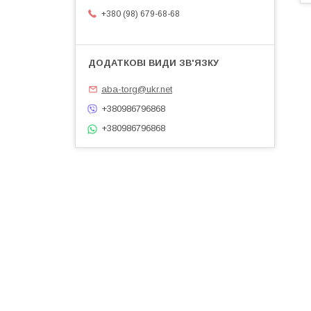
+380 (98) 679-68-68
aba-torg@ukr.net
+380986796868
+380986796868