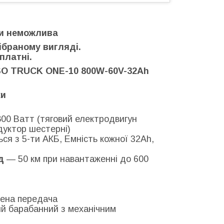
ми неможлива
ібраному вигляді.
платні.
 TRUCK ONE-10 800W-60V-32Ah
ки
800 Ватт (тяговий електродвигун
дуктор шестерні)
ся з 5-ти АКБ, Емність кожної 32Аh,
д
— 50 км при навантаженні до 600
жена передача
й барабанний з механічним