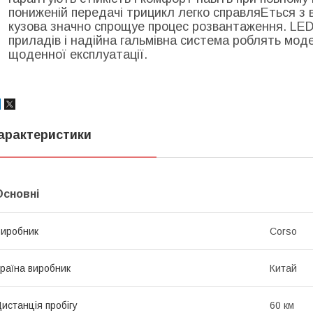
пониженій передачі трицикл легко справляЕться з 
кузова значно спрощуе процес розвантаження. LED
приладів і надійна гальмівна система роблять мод
щоденної експлуатації.
арактеристики
Основні
иробник
Corso
раїна виробник
Китай
истанція пробігу
60 км