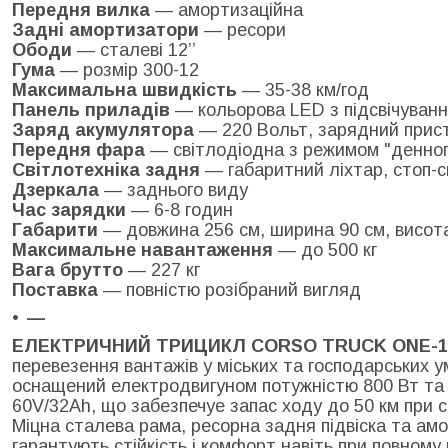
Передня вилка
— амортизаційна
Задні амортизатори
— ресори
Ободи
— сталеві 12’’
Гума
— розмір 300-12
Максимальна швидкість
— 35-38 км/год
Панель приладів
— кольорова LED з підсвічуван
Заряд акумулятора
— 220 Вольт, зарядний прист
Передня фара
— світлодіодна з режимом "денног
Світлотехніка задня
— габаритний ліхтар, стоп-си
Дзеркала
— заднього виду
Час зарядки
— 6-8 годин
Габарити
— довжина 256 см, ширина 90 см, висот
Максимальне навантаження
— до 500 кг
Вага брутто
— 227 кг
Поставка
— повністю розібраний вигляд
—
ЕЛЕКТРИЧНИЙ ТРИЦИКЛ CORSO TRUCK ONE-1
перевезення вантажів у міських та господарських 
оснащений електродвигуном потужністю 800 Вт т
60V/32Ah, що забезпечуе запас ходу до 50 км при с
Міцна сталева рама, ресорна задня підвіска та ам
гарантують стійкість і комфорт навіть при повному