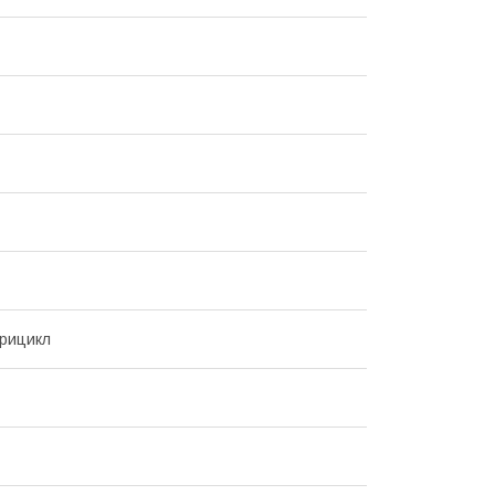
рицикл