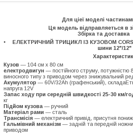
Для ціеї моделі частина
Ця модель відправляеться в з
Збірка та доставка 
ЕЛЕКТРИЧНИЙ ТРИЦИКЛ ІЗ КУЗОВОМ CORSO
шини 12"/12"
Характеристи
Кузов
— 104 см х 80 см
електродвигун
— постійного струму, потужністю 
виносного типу з приводом через знижувальний ре
Акумулятор
— 60V/32Ah (графенський), складаЕть
напруга 12V
Запас ходу при середній швидкості 25-30 км/го
кг
Підйом кузова
— ручний
Матеріал рами
— сталь
Трансмісія
— електричний привід, присутня пони
Гальмівний механізм
— задній та передній ножни
приводом