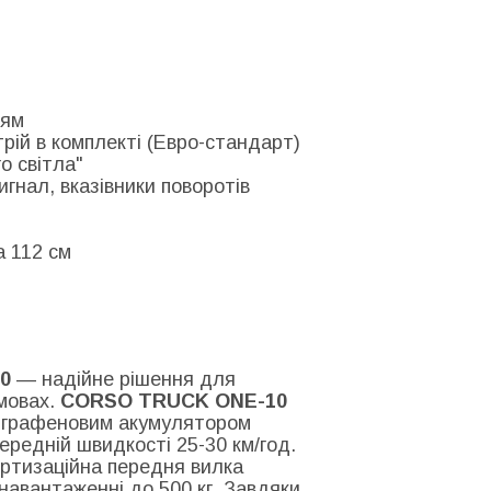
ням
рій в комплекті (Евро-стандарт)
о світла"
гнал, вказівники поворотів
а 112 см
0
— надійне рішення для
умовах.
CORSO TRUCK ONE-10
а графеновим акумулятором
ередній швидкості 25-30 км/год.
ортизаційна передня вилка
 навантаженні до 500 кг. Завдяки