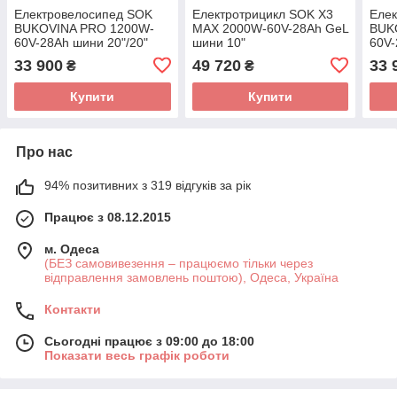
Електровелосипед SOK
Електротрицикл SOK X3
Еле
BUKOVINA PRO 1200W-
МАХ 2000W-60V-28Ah GeL
BUK
60V-28Ah шини 20"/20"
шини 10"
60V-
33 900
49 720
33 
₴
₴
Купити
Купити
Про нас
94% позитивних з 319 відгуків за рік
Працює з 08.12.2015
м. Одеса
(БЕЗ самовивезення – працюємо тільки через
відправлення замовлень поштою), Одеса, Україна
Контакти
Сьогодні працює з 09:00 до 18:00
Показати весь графік роботи