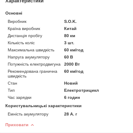
Характеристики
Основні
Виробник
S.O.K.
Країна виробник
Китай
Дистанція пробігу
80 км
Кількість коліс
3 шт.
Максимальна швидкість
60 км/год
Напруга акумулятору
60 В
Потужність електродвигуна
2000 Вт
Рекомендована гранична
60 км/год
швидкість
Стан
Новий
Тип
Електротрицикл
Час зарядки
6 годин
Користувальницькі характеристики
Емність акумулятору
28 А. г
Приховати