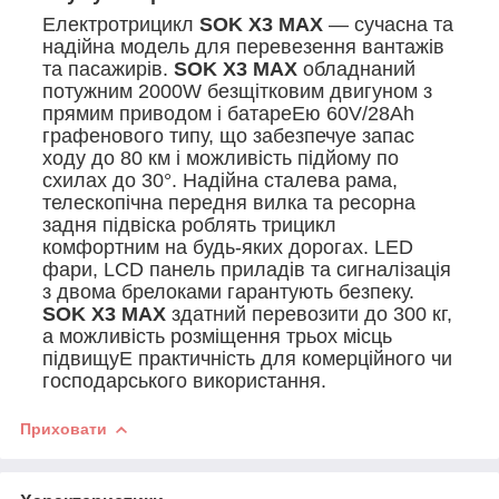
Електротрицикл
SOK X3 МАХ
— сучасна та
надійна модель для перевезення вантажів
та пасажирів.
SOK X3 МАХ
обладнаний
потужним 2000W безщітковим двигуном з
прямим приводом і батареЕю 60V/28Ah
графенового типу, що забезпечуе запас
ходу до 80 км і можливість підйому по
схилах до 30°. Надійна сталева рама,
телескопічна передня вилка та ресорна
задня підвіска роблять трицикл
комфортним на будь-яких дорогах. LED
фари, LCD панель приладів та сигналізація
з двома брелоками гарантують безпеку.
SOK X3 МАХ
здатний перевозити до 300 кг,
а можливість розміщення трьох місць
підвищуЕ практичність для комерційного чи
господарського використання.
Приховати