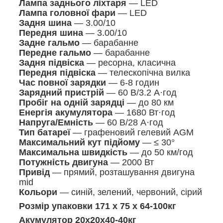
Лампа заднього ліхтаря
— LED
Лампа головної фари
— LED
Задня шина
— 3.00/10
Передня шина
— 3.00/10
Задне гальмо
— барабанне
Передне гальмо
— барабанне
Задня підвіска
— ресорна, класична
Передня підвіска
— телескопічна вилка
Час повної зарядки
— 6-8 годин
Зарядний пристрій
— 60 В/3.2 А·год
Пробіг на одній зарядці
— до 80 км
Енергія акумулятора
— 1680 Вт·год
Напруга/Емність
— 60 В/28 А·год
Тип батареї
— графеновий гелевий AGM
Максимальний кут підйому
— ≤ 30°
Максимальна швидкість
— до 50 км/год
Потужність двигуна
— 2000 Вт
Привід
— прямий, розташування двигуна
mid
Кольори
— синій, зелений, червоний, сірий
Розмір упаковки 171 х 75 х 64-100кг
Акумулятор 20х20х40-40кг