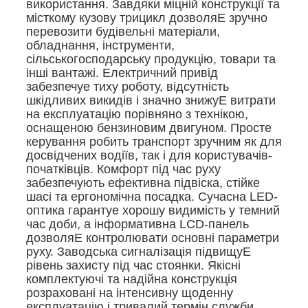
використання. Завдяки міцній конструкції та
місткому кузову трицикл дозволяЕ зручно
перевозити будівельні матеріали,
обладнання, інструменти,
сільськогосподарську продукцію, товари та
інші вантажі. Електричний привід
забезпечуе тиху роботу, відсутність
шкідливих викидів і значно знижуЕ витрати
на експлуатацію порівняно з технікою,
оснащеною бензиновим двигуном. Просте
керування робить транспорт зручним як для
досвідчених водіїв, так і для користувачів-
початківців. Комфорт під час руху
забезпечують ефективна підвіска, стійке
шасі та ергономічна посадка. Сучасна LED-
оптика гарантуе хорошу видимість у темний
час доби, а інформативна LCD-панель
дозволяЕ контролювати основні параметри
руху. Заводська сигналізація підвищуЕ
рівень захисту під час стоянки. Якісні
комплектуючі та надійна конструкція
розраховані на інтенсивну щоденну
експлуатацію і тривалий термін служби.