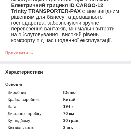
Електричний трицикл ID CARGO-12
Trinity TRANSPORTER-PAX
стане вигідним
рішенням для бізнесу та домашнього
господарства, забезпечуючи зручне
перевезення вантажів, мінімальні витрати
на обслуговування і високий рівень
комфорту під час щоденної експлуатації.
Приховати
Характеристики
Основні
Виробник
IDemo
Країна виробник
Китай
Вага
194 кг
Дистанція пробігу
70 км
Кут підйому
30 град.
Кількість коліс
3 шт.