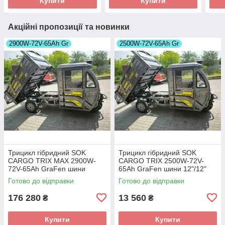
Купити
Купити
Акційні пропозиції та новинки
2900W-72V-65Ah Gr
2500W-72V-65Ah Gr
Трицикл гібридний SOK
Трицикл гібридний SOK
CARGO TRIX MAX 2900W-
CARGO TRIX 2500W-72V-
72V-65Ah GraFen шини
65Ah GraFen шини 12"/12"
12"/12"
Готово до відправки
Готово до відправки
176 280
13 560
₴
₴
Купити
Купити