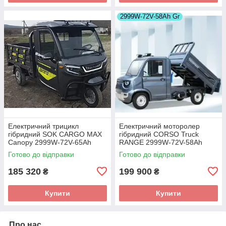
2999W-72V-58Ah Gr
Електричний трицикл
Електричний моторолер
гібридний SOK CARGO MAX
гібридний CORSO Truck
Canopy 2999W-72V-65Ah
RANGE 2999W-72V-58Ah
GraFen шини 12"/12"
GraFen шини 12"/12"
Готово до відправки
Готово до відправки
185 320
199 900
₴
₴
Купити
Купити
Про нас