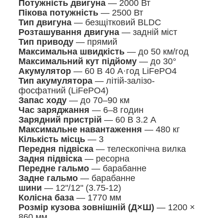
Потужність двигуна
— 2000 Вт
Пікова потужність
— 2500 Вт
Тип двигуна
— безщітковий BLDC
Розташування двигуна
— задній міст
Тип приводу
— прямий
Максимальна швидкість
— до 50 км/год
Максимальний кут підйому
— до 30°
Акумулятор
— 60 В 40 А·год LiFePO4
Тип акумулятора
— літій-залізо-
фосфатний (LiFePO4)
Запас ходу
— до 70–90 км
Час заряджання
— 6–8 годин
Зарядний пристрій
— 60 В 3.2 А
Максимальне навантаження
— 480 кг
Кількість місць
— 3
Передня підвіска
— телескопічна вилка
Задня підвіска
— ресорна
Передне гальмо
— барабанне
Задне гальмо
— барабанне
шини
— 12"/12" (3.75-12)
Колісна база
— 1770 мм
Розмір кузова зовнішній (Д×Ш)
— 1200 ×
860 мм