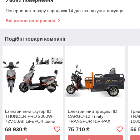
Умови повернення
Повернення товару впродовж 14 днів за рахунок покупця
Всі умови повернення
Подібні товари компанії
Електричний скутер ID
Електричний трицикл ID
Триц
THUNDER PRO 2000W-
CARGO-12 Trinity
TRA
72V-30Ah LiFePO4 шини
TRANSPORTER-PAX
100
12"/12"
2000W-60V-40Ah LiFePO4
шини
68 930
75 710
56 
₴
₴
шини 12"/12"