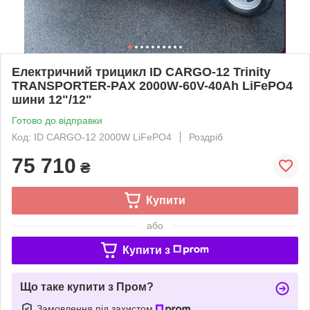
Електричний трицикл ID CARGO-12 Trinity
TRANSPORTER-PAX 2000W-60V-40Ah LiFePO4
шини 12"/12"
Готово до відправки
Код: ID CARGO-12 2000W LiFePO4
Роздріб
75 710
₴
Купити
або
Купити з
Що таке купити з Пром?
Замовлення під захистом