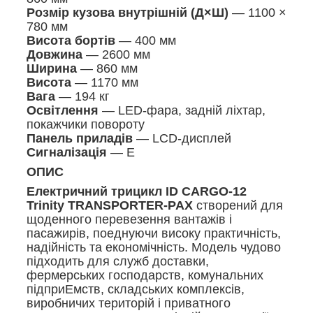
Розмір кузова внутрішній (Д×Ш)
— 1100 ×
780 мм
Висота бортів
— 400 мм
Довжина
— 2600 мм
Ширина
— 860 мм
Висота
— 1170 мм
Вага
— 194 кг
Освітлення
— LED-фара, задній ліхтар,
покажчики повороту
Панель приладів
— LCD-дисплей
Сигналізація
— Е
ОПИС
Електричний трицикл ID CARGO-12
Trinity TRANSPORTER-PAX
створений для
щоденного перевезення вантажів і
пасажирів, поеднуючи високу практичність,
надійність та економічність. Модель чудово
підходить для служб доставки,
фермерських господарств, комунальних
підприЕмств, складських комплексів,
виробничих територій і приватного