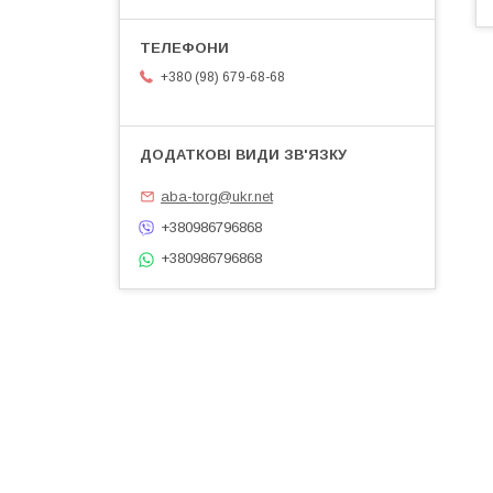
+380 (98) 679-68-68
aba-torg@ukr.net
+380986796868
+380986796868