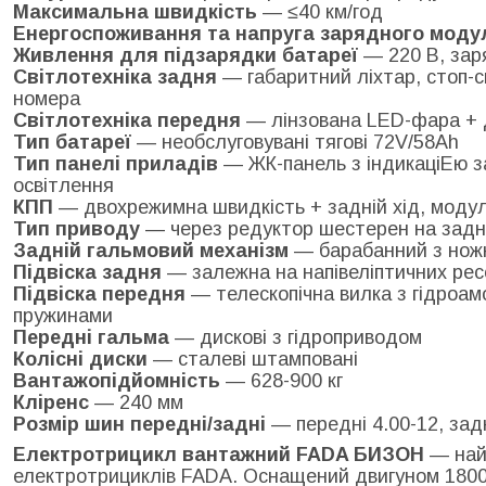
Максимальна швидкість
— ≤40 км/год
Енергоспоживання та напруга зарядного моду
Живлення для підзарядки батареї
— 220 В, заря
Світлотехніка задня
— габаритний ліхтар, стоп-си
номера
Світлотехніка передня
— лінзована LED-фара + 
Тип батареї
— необслуговувані тягові 72V/58Ah
Тип панелі приладів
— ЖК-панель з індикаціЕю за
освітлення
КПП
— двохрежимна швидкість + задній хід, модул
Тип приводу
— через редуктор шестерен на задню
Задній гальмовий механізм
— барабанний з нож
Підвіска задня
— залежна на напівеліптичних рес
Підвіска передня
— телескопічна вилка з гідроа
пружинами
Передні гальма
— дискові з гідроприводом
Колісні диски
— сталеві штамповані
Вантажопідйомність
— 628-900 кг
Кліренс
— 240 мм
Розмір шин передні/задні
— передні 4.00-12, задн
Електротрицикл вантажний FADA БИЗОН
— най
електротрициклів FADA. Оснащений двигуном 180