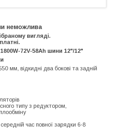
ми неможлива
ібраному вигляді.
платні.
1800W-72V-58Ah шини 12"/12"
ки
550 мм, відкидні два бокові та задній
ляторів
сного типу з редуктором,
еплообміну
середній час повної зарядки 6-8
%