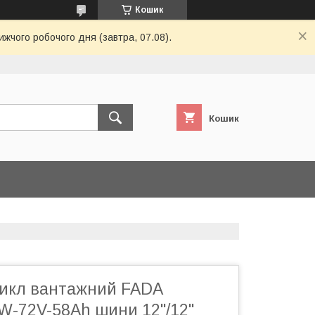
Кошик
ижчого робочого дня (завтра, 07.08).
Кошик
икл вантажний FADA
-72V-58Ah шини 12"/12"