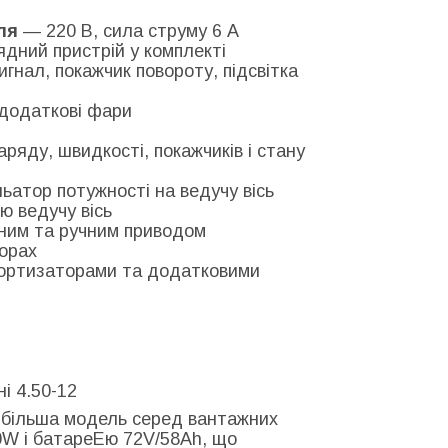
ля
— 220 В, сила струму 6 А
дний пристрій у комплекті
гнал, покажчик повороту, підсвітка
додаткові фари
ряду, швидкості, покажчиків і стану
ьатор потужності на ведучу вісь
 ведучу вісь
ним та ручним приводом
орах
мортизаторами та додатковими
і 4.50-12
більша модель серед вантажних
0W і батареЕю 72V/58Ah, що