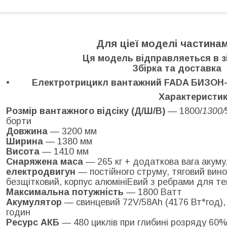
Для ціеї моделі частина
Ця модель відправляеться в з
Збірка та доставка 
Електротрицикл вантажний FADA БИЗОН-
Характеристи
Розмір вантажного відсіку (Д/Ш/В)
— 1800/
1300/
борти
Довжина
— 3200 мм
Ширина
— 1380 мм
Висота
— 1410 мм
Снаряжена маса
— 265 кг + додаткова вага акуму
електродвигун
— постійного струму, тяговий вино
безщітковий, корпус алюмініЕвий з ребрами для т
Максимальна потужність
— 1800 Ватт
Акумулятор
— свинцевий 72V/58Ah (4176 Вт*год), 
годин
Ресурс АКБ
— 480 циклів при глибині розряду 60