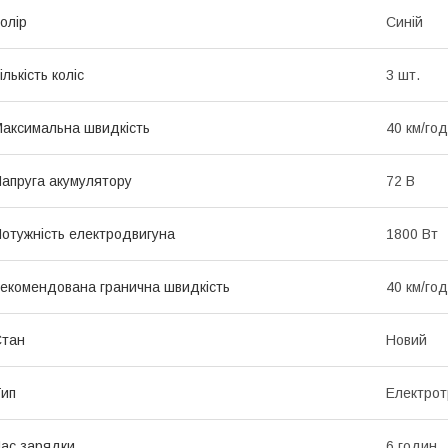
олір
Синій
ількість коліс
3 шт.
аксимальна швидкість
40 км/год
апруга акумулятору
72 В
отужність електродвигуна
1800 Вт
екомендована гранична швидкість
40 км/год
Стан
Новий
ип
Електрот
ас зарядки
6 годин