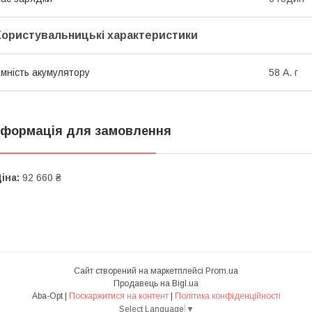
Користувальницькі характеристики
мність акумулятору
58 А. г
нформація для замовлення
іна:
92 660 ₴
Сайт створений на маркетплейсі
Prom.ua
Продавець на Bigl.ua
Aba-Opt |
Поскаржитися на контент
|
Політика конфіденційності
Select Language
▼