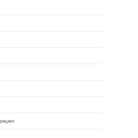
рицикл