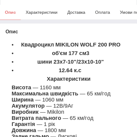
Опис
Характеристики
Доставка
Оплата
Умови п
Опис
Квадроцикл MIKILON WOLF 200 PRO
об'єм 177 см3
шини 23х7-10"/23х10-10"
12.64 к.с
Характеристики
Висота
— 1160 мм
Максимальна швидкість
— 65 км/год
Ширина
— 1060 мм
Акумулятор
— 12В/9Аг
Виробник
— Mikilon
Витрата пального
— 65 км/год
Гарантія
— 1 рік
Довжина
— 1800 мм
Задне гальмо
— Дискові