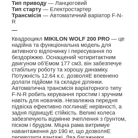
Тип приводу
— Ланцюговий
Тип старту
— Електростартер
Трансмісія
— Автоматичний варіатор F-N-
R
—
Квадроцикл
MIKILON WOLF 200 PRO
— це
надійна та функціональна модель для
активного відпочинку і пересування по
бездоріжжю. Оснащений чотиритактним
двигуном об’Емом 177 см3, він забезпечуе
стабільну роботу та хорошу динаміку.
Потужність 12.64 к.с. дозволяЕ впевнено
долати підйоми та складні ділянки.
Автоматична трансмісія варіаторного типу
F-N-R робить керування простим і зручним
навіть для новачків. Незалежна передня
підвіска ефективно поглинаЕ нерівності, а
задня підвищуЕ стійкість. Великі колеса
забезпечують відмінне зчеплення з ґрунтом,
піском і брудом. Міцна рама витримуе
навантаження до 190 кг, що дозволяЕ
перевозити вантажі. Два багажники,