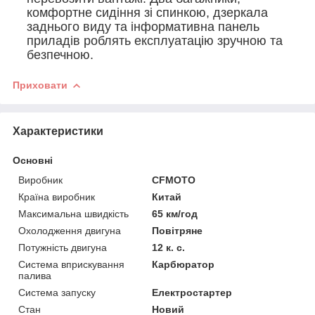
комфортне сидіння зі спинкою, дзеркала
заднього виду та інформативна панель
приладів роблять експлуатацію зручною та
безпечною.
Приховати
Характеристики
Основні
Виробник
CFMOTO
Країна виробник
Китай
Максимальна швидкість
65 км/год
Охолодження двигуна
Повітряне
Потужність двигуна
12 к. с.
Система вприскування
Карбюратор
палива
Система запуску
Електростартер
Стан
Новий