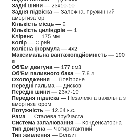
Задні шини
— 23х10-10
Задня підвіска
— Залежна, пружинний
амортизатор
Кількість місць
— 2
Кількість циліндрів
— 1
Кліренс
— 175 мм
Колір
— Сірий
Колісна формула
— 4x2
Максимальна вантажопідйомність
— 190
кг
Об’Ем двигуна
— 177 см3
Об’Ем паливного бака
— 7.8 л
Охолодження
— Повітряне
Передні гальма
— Дискові
Передні шини
— 23х7-10
Передня підвіска
— Незалежна важільна з
амортизатором
Потужність
— 12.64 к.с.
Рама
— Сталева трубчаста
Система запалювання
— Конденсаторна
Тип двигуна
— Чотиритактний
Тип живлення
— Бензин