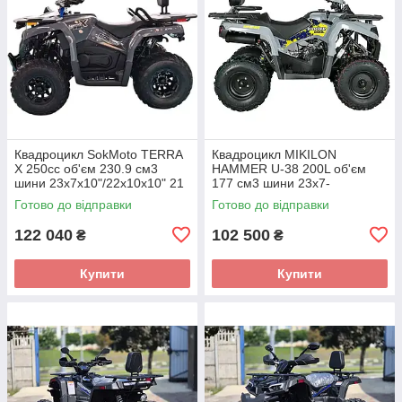
Квадроцикл SokMoto TERRA
Квадроцикл MIKILON
X 250cc об'єм 230.9 см3
HAMMER U-38 200L об'єм
шини 23х7х10"/22х10х10" 21
177 см3 шини 23х7-
к.с.
10"/23х10-10" 12,64 к.с.
Готово до відправки
Готово до відправки
122 040
102 500
₴
₴
Купити
Купити