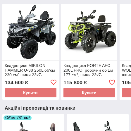
Квадроцикл MIKILON
Квадроцикл FORTE AFC-
Ква
HAMMER U-38 250L об'єм
200L PRO, робочий об’Ем
WOLF
230 см³ шини 23х7-
177 см³, шини 23х7-
шини
10"/23х10-10" 19 к.с. 4x2
10«/23х10-10», 9 к.с.
9 л.
134 600
115 800
105
₴
₴
Купити
Купити
Акційні пропозиції та новинки
Об'єм 781 см³