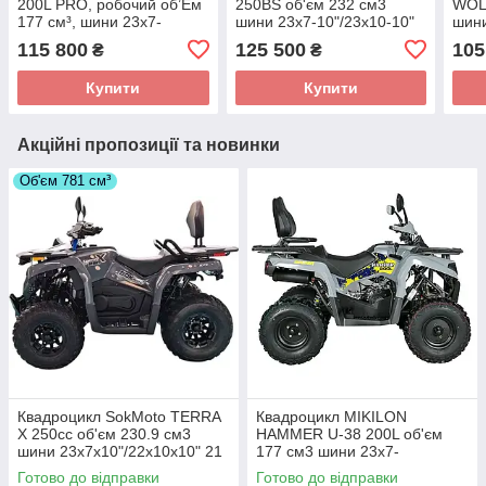
200L PRO, робочий об’Ем
250BS об'єм 232 см3
WOLF
177 см³, шини 23х7-
шини 23х7-10"/23х10-10"
шини
10«/23х10-10», 9 к.с.
16 л.с.
9 л.
115 800
125 500
105
₴
₴
Купити
Купити
Акційні пропозиції та новинки
Об'єм 781 см³
Квадроцикл SokMoto TERRA
Квадроцикл MIKILON
X 250cc об'єм 230.9 см3
HAMMER U-38 200L об'єм
шини 23х7х10"/22х10х10" 21
177 см3 шини 23х7-
к.с.
10"/23х10-10" 12,64 к.с.
Готово до відправки
Готово до відправки