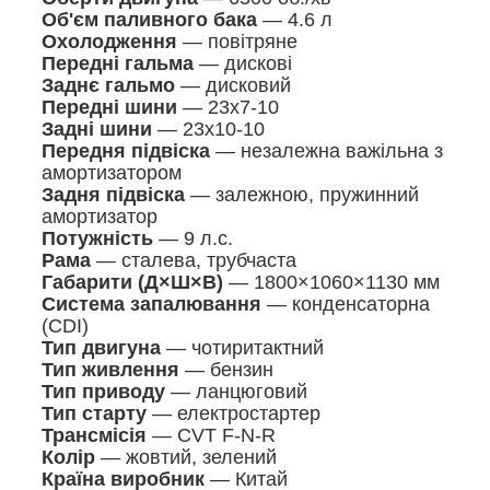
Об'єм паливного бака
— 4.6 л
Охолодження
— повітряне
Передні гальма
— дискові
Заднє гальмо
— дисковий
Передні шини
— 23x7-10
Задні шини
— 23x10-10
Передня підвіска
— незалежна важільна з
амортизатором
Задня підвіска
— залежною, пружинний
амортизатор
Потужність
— 9 л.с.
Рама
— сталева, трубчаста
Габарити (Д×Ш×В)
— 1800×1060×1130 мм
Система запалювання
— конденсаторна
(CDI)
Тип двигуна
— чотиритактний
Тип живлення
— бензин
Тип приводу
— ланцюговий
Тип старту
— електростартер
Трансмісія
— CVT F-N-R
Колір
— жовтий, зелений
Країна виробник
— Китай