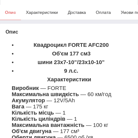
Опис
Характеристики
Доставка
Оплата
Умови п
Опис
Квадроцикл FORTE AFC200
Об'єм 177 см3
шини 23x7-10"/23x10-10"
9 л.с.
Характеристики
Виробник
— FORTE
Максимальна швидкість
— 60 км/год
Акумулятор
— 12V/5Ah
Вага
— 175 кг
Кількість місць
— 1
Кількість циліндрів
— 1
Максимальна вантажність
— 100 кг
Об'єм двигуна
— 177 см³
Оберти двигуна
— 6500 об./хв