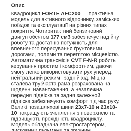
Опис
Квадроцикл
FORTE AFC200
— практична
модель для активного відпочинку, заміських
поїздок та експлуатації на різних типах
покриття. Чотиритактний бензиновий
двигун обсягом
177 см3
забезпечує надійну
роботу та достатню потужність для
впевненого пересування ґрунтовими
дорогами, полями та перетятою місцевістю.
Автоматична трансмісія
CVT F-N-R
робить
керування простим і комфортним, даючи
змогу легко використовувати рух уперед,
нейтральний режим і задній хід. Міцна
сталева трубчаста рама розрахована на
щоденні навантаження, а незалежна
передня підвіска та задня залежной
підвіска забезпечують комфорт під час руху.
Великі позашляхові шини
23x7-10 и 23x10-
10
покращують зчеплення з поверхнею та
підвищують прохідність квадроциклу.
Модель обладнана електростартером,
дисковими гальмами та зручним