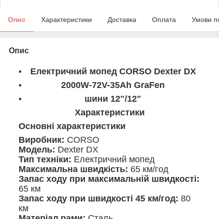
Опис
Характеристики
Доставка
Оплата
Умови п
Опис
Електричний мопед CORSO Dexter DX
2000W-72V-35Ah GraFen
шини 12"/12"
Характеристики
Основні характеристики
Виробник:
CORSO
Модель:
Dexter DX
Тип техніки:
Електричний мопед
Максимальна швидкість:
65 км/год
Запас ходу при максимальній швидкості:
65 км
Запас ходу при швидкості 45 км/год:
80
км
Матеріал рами:
Сталь