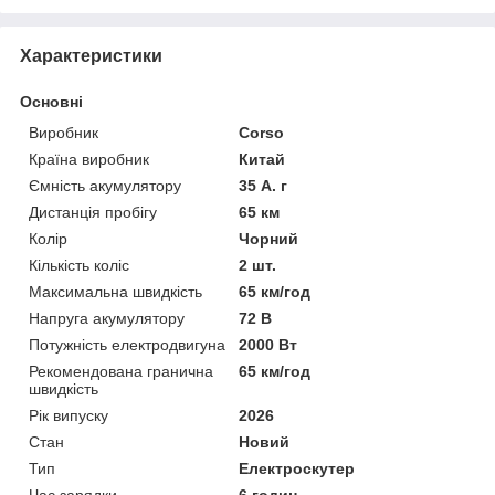
Характеристики
Основні
Виробник
Corso
Країна виробник
Китай
Ємність акумулятору
35 А. г
Дистанція пробігу
65 км
Колір
Чорний
Кількість коліс
2 шт.
Максимальна швидкість
65 км/год
Напруга акумулятору
72 В
Потужність електродвигуна
2000 Вт
Рекомендована гранична
65 км/год
швидкість
Рік випуску
2026
Стан
Новий
Тип
Електроскутер
Час зарядки
6 годин