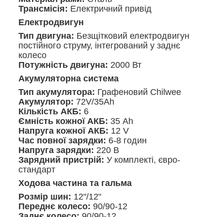
Трансмісія:
Електричний привід
Електродвигун
Тип двигуна:
Безщітковий електродвигун
постійного струму, інтегрований у заднє
колесо
Потужність двигуна:
2000 Вт
Акумуляторна система
Тип акумулятора:
Графеновий Chilwee
Акумулятор:
72V/35Ah
Кількість АКБ:
6
Ємність кожної АКБ:
35 Ah
Напруга кожної АКБ:
12 V
Час повної зарядки:
6-8 годин
Напруга зарядки:
220 В
Зарядний пристрій:
У комплекті, євро-
стандарт
Ходова частина та гальма
Розмір шин:
12"/12"
Переднє колесо:
90/90-12
Заднє колесо:
90/90-12