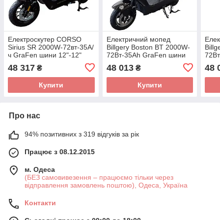
Електроскутер CORSO
Електричний мопед
Елек
Sirius SR 2000W-72вт-35А/
Billgery Boston BT 2000W-
Bill
ч GraFen шини 12"-12"
72Вт-35Ah GraFen шини
72Вт
12"-12"
12"-
48 317
48 013
48 
₴
₴
Купити
Купити
Про нас
94% позитивних з 319 відгуків за рік
Працює з 08.12.2015
м. Одеса
(БЕЗ самовивезення – працюємо тільки через
відправлення замовлень поштою), Одеса, Україна
Контакти