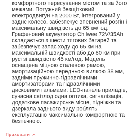
комфортного пересування містом та за його
межами. Потужний безщітковий
електродвигун на 2000 Вт, інтегрований у
заднє колесо, забезпечує впевнений розгін і
максимальну швидкість до 65 км/год.
Графеновий акумулятор Chilwee 72V/35Ah
складається з шести тягових батарей та
забезпечує запас ходу до 65 км на
максимальній швидкості або до 80 км при
русі зі швидкістю 45 км/год. Модель
оснащена міцною сталевою рамою,
амортизаційною передньою вилкою 38 мм,
задніми пружинно-гідравлічними
амортизаторами та гідравлічними
дисковими гальмами. LED-панель приладів,
сучасна світлодіодна оптика, сигналізація,
додаткове пасажирське місце, підніжки та
дзеркала заднього виду роблять
експлуатацію максимально комфортною та
безпечною.
Приховати