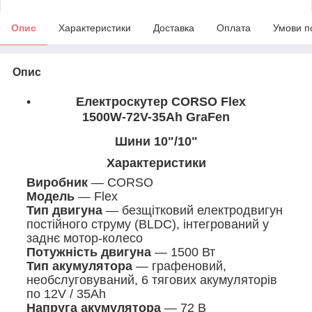
Опис
Характеристики
Доставка
Оплата
Умови п
Опис
Електроскутер CORSO Flex
1500W-72V-35Ah GraFen
Шини 10"/10"
Характеристики
Виробник
— CORSO
Модель
— Flex
Тип двигуна
— безщітковий електродвигун
постійного струму (BLDC), інтегрований у
заднє мотор-колесо
Потужність двигуна
— 1500 Вт
Тип акумулятора
— графеновий,
необслуговуваний, 6 тягових акумуляторів
по 12V / 35Ah
Напруга акумулятора
— 72 В