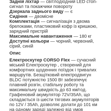
Задній ліхтар
— світлодіодний LED стоп-
сигнал та покажчики повороту
Дзеркала заднього виду
— є
Сидіння
— двомісне
Комплектація
— сигналізація з двома
брелоками, пластиковий кофр із кришкою,
зарядний пристрій
Максимальне навантаження
— 180 кг
Доступні кольори
— чорний, червоний,
сірий, синій
Опис
Електроскутер CORSO Flex
— сучасний
міський Електроскутер , створений для
комфортних щоденних поїздок і тривалих
маршрутів. Безщітковий електродвигун
BLDC потужністю 1500 Вт забезпечує
плавний розгін, стабільну роботу та
максимальну швидкість до 63 км/год.
Графеновий акумулятор 72V/35Ah, що
складається із шести тягових акумуляторів
по 12V / 35Ah, дозволяє долати до 101 км
на одному заряді залежно від умов