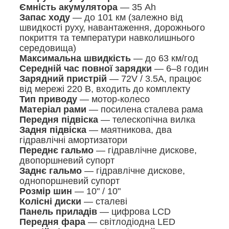
Ємність акумулятора
— 35 Ah
Запас ходу
— до 101 км (залежно від
швидкості руху, навантаження, дорожнього
покриття та температури навколишнього
середовища)
Максимальна швидкість
— до 63 км/год
Середній час повної зарядки
— 6–8 годин
Зарядний пристрій
— 72V / 3.5A, працює
від мережі 220 В, входить до комплекту
Тип приводу
— мотор-колесо
Матеріал рами
— посилена сталева рама
Передня підвіска
— телескопічна вилка
Задня підвіска
— маятникова, два
гідравлічні амортизатори
Переднє гальмо
— гідравлічне дискове,
двопоршневий супорт
Заднє гальмо
— гідравлічне дискове,
однопоршневий супорт
Розмір шин
— 10" / 10"
Колісні диски
— сталеві
Панель приладів
— цифрова LCD
Передня фара
— світлодіодна LED