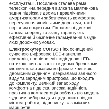
експлуатації. Посилена сталева рама,
телескопічна передня вилка та маятникова
задня підвіска з двома гідравлічними
амортизаторами забезпечують комфортне
пересування як міськими дорогами, так і
нерівним покриттям. Гідравлічні дискові
гальма спереду та ззаду гарантують
ефективне й безпечне гальмування в будь-
яких дорожніх умовах.
Електроскутер CORSO Flex
оснащений
сучасною цифровою LCD-панеллю
приладів, повністю світлодіодною LED-
оптикою, сигналізацією з двома брелоками,
містким пластиковим кофром із кришкою,
двомісним сидінням, дзеркалами заднього
виду та зарядним пристроєм, що входить
до комплекту. Великий запас ходу,
комфортна підвіска, висока надійність і
практична комплектація роблять цю модель
чудовим вибором для щоденних поїздок
містом, роботи, відпочинку та заміських
маршрутів.