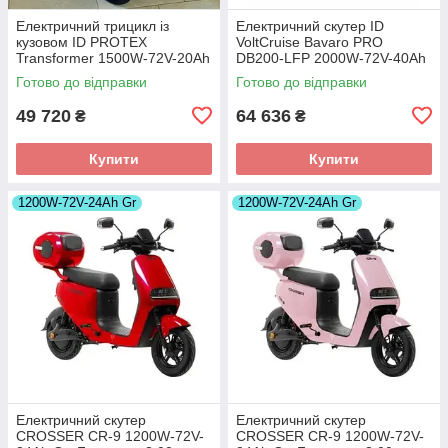
Електричний трицикл із
Електричний скутер ID
кузовом ID PROTEX
VoltCruise Bavaro PRO
Transformer 1500W-72V-20Ah
DB200-LFP 2000W-72V-40Ah
LiFePO4 шини 10"/10"
LiFePO4 шини 12"/12"
Готово до відправки
Готово до відправки
49 720
64 636
₴
₴
Купити
Купити
1200W-72V-24Ah Gr
1200W-72V-24Ah Gr
Електричний скутер
Електричний скутер
CROSSER CR-9 1200W-72V-
CROSSER CR-9 1200W-72V-