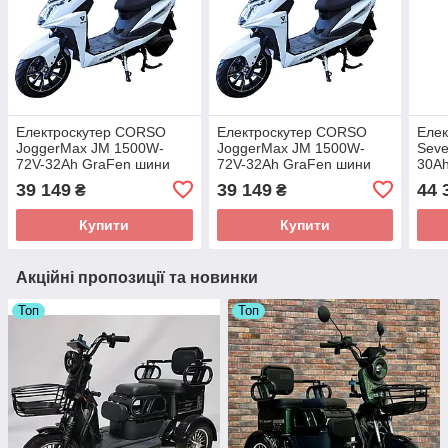
Електроскутер CORSO
Електроскутер CORSO
Еле
JoggerMax JM 1500W-
JoggerMax JM 1500W-
Sev
72V-32Ah GraFen шини
72V-32Ah GraFen шини
30A
12"/10"
12"/10"
10"/
39 149
39 149
44 
₴
₴
Купити
Купити
Акційні пропозиції та новинки
Топ
Топ