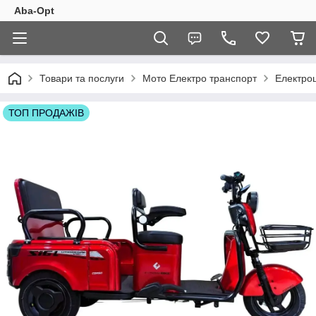
Aba-Opt
Товари та послуги
Мото Електро транспорт
Електроц
ТОП ПРОДАЖІВ