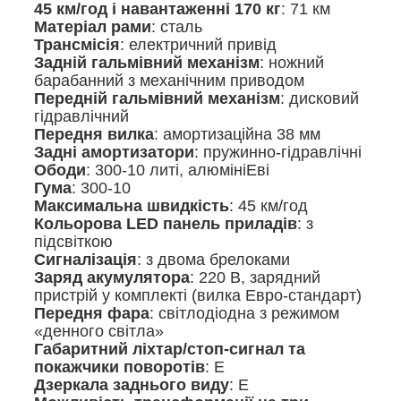
45 км/год і навантаженні 170 кг
: 71 км
Матеріал рами
: сталь
Трансмісія
: електричний привід
Задній гальмівний механізм
: ножний
барабанний з механічним приводом
Передній гальмівний механізм
: дисковий
гідравлічний
Передня вилка
: амортизаційна 38 мм
Задні амортизатори
: пружинно-гідравлічні
Ободи
: 300-10 литі, алюмініЕві
Гума
: 300-10
Максимальна швидкість
: 45 км/год
Кольорова LED панель приладів
: з
підсвіткою
Сигналізація
: з двома брелоками
Заряд акумулятора
: 220 В, зарядний
пристрій у комплекті (вилка Евро-стандарт)
Передня фара
: світлодіодна з режимом
«денного світла»
Габаритний ліхтар/стоп-сигнал та
покажчики поворотів
: Е
Дзеркала заднього виду
: Е