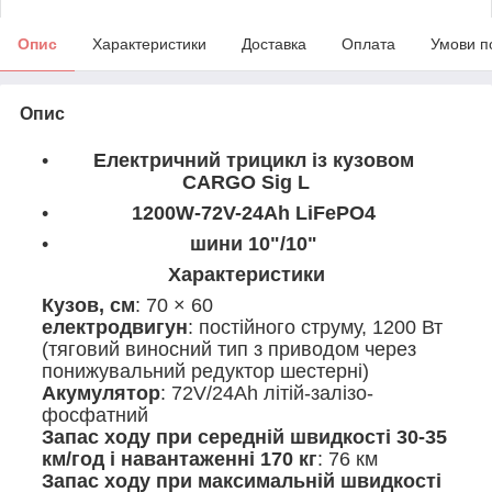
Опис
Характеристики
Доставка
Оплата
Умови п
Опис
Електричний трицикл із кузовом
CARGO Sig L
1200W-72V-24Ah LiFePO4
шини 10"/10"
Характеристики
Кузов, см
: 70 × 60
електродвигун
: постійного струму, 1200 Вт
(тяговий виносний тип з приводом через
понижувальний редуктор шестерні)
Акумулятор
: 72V/24Ah літій-залізо-
фосфатний
Запас ходу при середній швидкості 30-35
км/год і навантаженні 170 кг
: 76 км
Запас ходу при максимальній швидкості