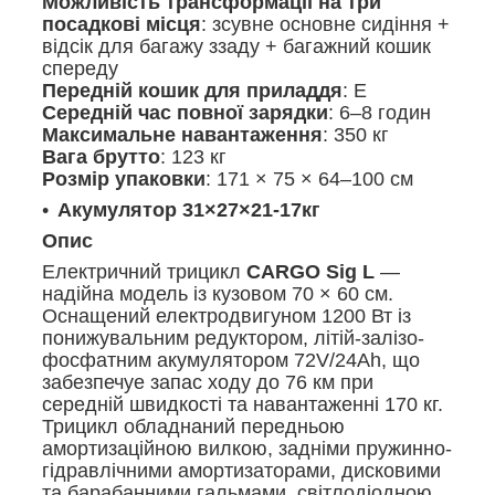
Можливість трансформації на три
посадкові місця
: зсувне основне сидіння +
відсік для багажу ззаду + багажний кошик
спереду
Передній кошик для приладдя
: Е
Середній час повної зарядки
: 6–8 годин
Максимальне навантаження
: 350 кг
Вага брутто
: 123 кг
Розмір упаковки
: 171 × 75 × 64–100 см
Акумулятор 31×27×21-17кг
Опис
Електричний трицикл
CARGO Sig L
—
надійна модель із кузовом 70 × 60 см.
Оснащений електродвигуном 1200 Вт із
понижувальним редуктором, літій-залізо-
фосфатним акумулятором 72V/24Ah, що
забезпечуе запас ходу до 76 км при
середній швидкості та навантаженні 170 кг.
Трицикл обладнаний передньою
амортизаційною вилкою, задніми пружинно-
гідравлічними амортизаторами, дисковими
та барабанними гальмами, світлодіодною