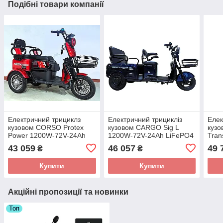
Подібні товари компанії
Електричний трициклз
Електричний трицикліз
Елек
кузовом CORSO Protex
кузовом CARGO Sig L
куз
Power 1200W-72V-24Ah
1200W-72V-24Ah LiFePO4
Tran
LiFePO4 шини 10"/10"
шини 10"/10"
20A
43 059
46 057
49 
₴
₴
10"/
Купити
Купити
Акційні пропозиції та новинки
Топ