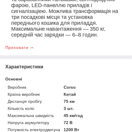
фарою, LED-панеллю приладів і
сигналізаціею. Можлива трансформація на
три посадкові місця та установка
переднього кошика для приладдя.
Максимальне навантаження — 350 кг,
середній час зарядки — 6–8 годин.
Приховати
Характеристики
Основні
Виробник
Corso
Країна виробник
Китай
Дистанція пробігу
75 км
Кількість коліс
3 шт.
Максимальна швидкість
45 км/год
Напруга акумулятору
72 В
Потужність електродвигуна
1200 Вт