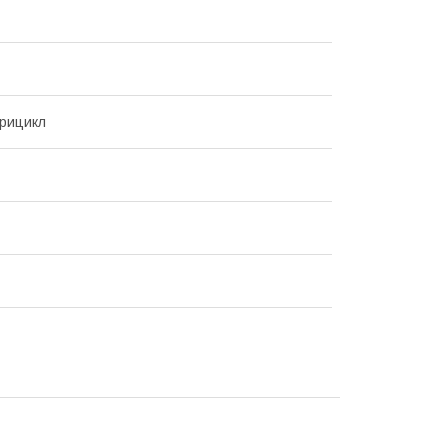
рицикл