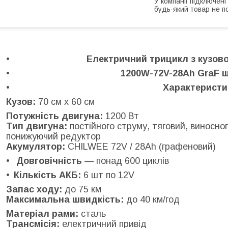
У компанії підключені
будь-який товар не п
Електричний трицикл з кузов
1200W-72V-28Ah GraF ш
Характеристи
Кузов:
70 см х 60 см
Потужність двигуна:
1200 Вт
Тип двигуна:
постійного струму, тяговий, виносно
понижуючий редуктор
Акумулятор:
CHILWEE 72V / 28Ah (графеновий)
Довговічність
— понад 600 циклів
Кількість АКБ:
6 шт по 12V
Запас ходу:
до 75 км
Максимальна швидкість:
до 40 км/год
Матеріал рами:
сталь
Трансмісія:
електричний привід