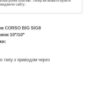
 електронні платежі. Тепер ви можете купити
окидаючи сайту.
ом CORSO BIG SIG8
ини 10"/10"
ки:
го типу з приводом через