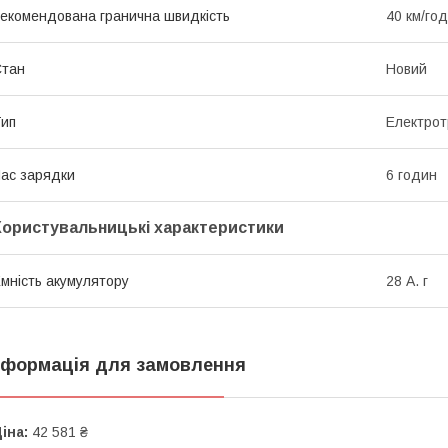
екомендована гранична швидкість
40 км/год
Стан
Новий
ип
Електрот
ас зарядки
6 годин
Користувальницькі характеристики
мність акумулятору
28 А. г
нформація для замовлення
іна:
42 581 ₴