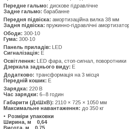
Передне гальмо:
дискове гідравлічне
Задне гальмо:
барабанне
Передня підвіска:
амортизаційна вилка 38 мм
Задня підвіска:
пружинно-гідравлічні амортизато
Ободи:
300-10
Гума:
300-10
Панель приладів:
LED
Сигналізація:
Е
Освітлення:
LED фара, стоп-сигнал, поворотники
Дзеркала заднього виду:
Е
Додатково:
трансформація на 3 місця
Передній кошик:
Е
Зарядка:
220 В
Час зарядки:
6–8 годин
Габарити (ДхШхВ):
2110 × 725 × 1050 мм
Максимальне навантаження:
до 350 кг
Розміри упаковки
Ширина, м 0,64
Висота, м 0,75