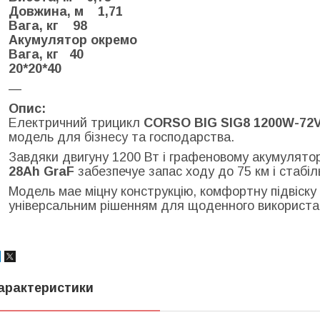
Довжина, м 1,71
Вага, кг 98
Акумулятор окремо
Вага, кг 40
20*20*40
—
Опис:
Електричний трицикл
CORSO BIG SIG8 1200W-72V
модель для бізнесу та господарства.
Завдяки двигуну 1200 Вт і графеновому акумулято
28Ah GraF
забезпечуе запас ходу до 75 км і стабіл
Модель мае міцну конструкцію, комфортну підвіску 
універсальним рішенням для щоденного використа
арактеристики