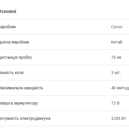
Основні
иробник
Corso
раїна виробник
Китай
истанція пробігу
70 км
ількість коліс
3 шт.
аксимальна швидкість
40 км/год
апруга акумулятору
72 В
отужність електродвигуна
1200 Вт