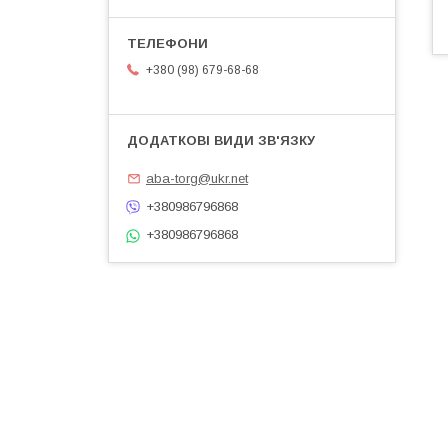
+380 (98) 679-68-68
aba-torg@ukr.net
+380986796868
+380986796868