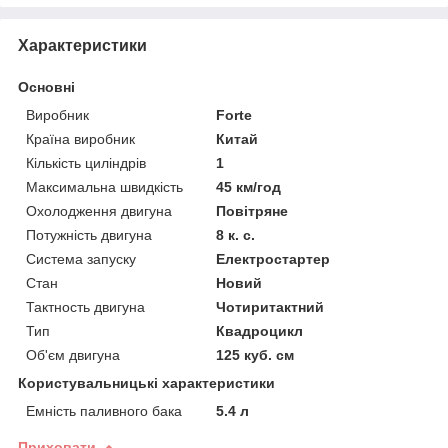
Характеристики
Основні
Виробник
Forte
Країна виробник
Китай
Кількість циліндрів
1
Максимальна швидкість
45 км/год
Охолодження двигуна
Повітряне
Потужність двигуна
8 к. с.
Система запуску
Електростартер
Стан
Новий
Тактность двигуна
Чотиритактний
Тип
Квадроцикл
Об'єм двигуна
125 куб. см
Користувальницькі характеристики
Емність паливного бака
5.4 л
Приховати