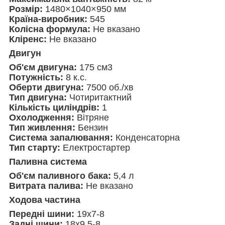
Розмір:
1480×1040×950 мм
Країна-виробник:
545
Колісна формула:
Не вказано
Кліренс:
Не вказано
Двигун
Об'єм двигуна:
175 см3
Потужність:
8 к.с.
Оберти двигуна:
7500 об./хв
Тип двигуна:
Чотиритактний
Кількість циліндрів:
1
Охолодження:
Вітряне
Тип живлення:
Бензин
Система запалювання:
Конденсаторна
Тип старту:
Електростартер
Паливна система
Об'єм паливного бака:
5,4 л
Витрата палива:
Не вказано
Ходова частина
Передні шини:
19х7-8
Задні шини:
18х9,5-8