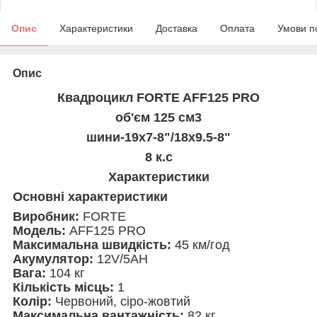
Опис
Характеристики
Доставка
Оплата
Умови п
Опис
Квадроцикл FORTE AFF125 PRO
об'єм 125 см3
шини-19х7-8"/18х9.5-8"
8 к.с
Характеристики
Основні характеристики
Виробник:
FORTE
Модель:
AFF125 PRO
Максимальна швидкість:
45 км/год
Акумулятор:
12V/5AH
Вага:
104 кг
Кількість місць:
1
Колір:
Червоний, сіро-жовтий
Максимальна вантажність:
82 кг