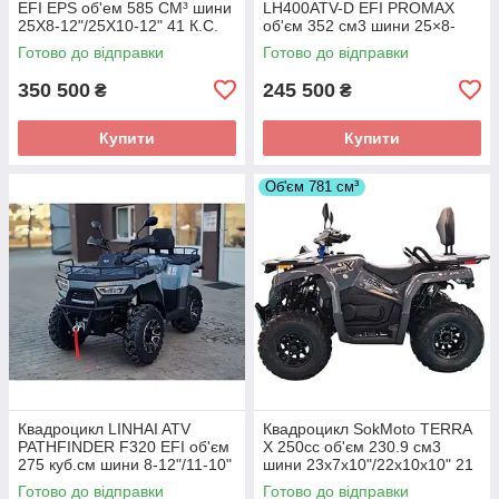
EFI EPS об'ем 585 СМ³ шини
LH400ATV-D EFI PROMAX
25Х8-12"/25Х10-12" 41 К.С.
об'єм 352 см3 шини 25×8-
4Х4
12"/25×10-12" 20 л.с.
Готово до відправки
Готово до відправки
350 500
245 500
₴
₴
Купити
Купити
Об'єм 781 см³
Квадроцикл LINHAI ATV
Квадроцикл SokMoto TERRA
PATHFINDER F320 EFI об'єм
X 250cc об'єм 230.9 см3
275 куб.см шини 8-12"/11-10"
шини 23х7х10"/22х10х10" 21
16 кВт
к.с.
Готово до відправки
Готово до відправки