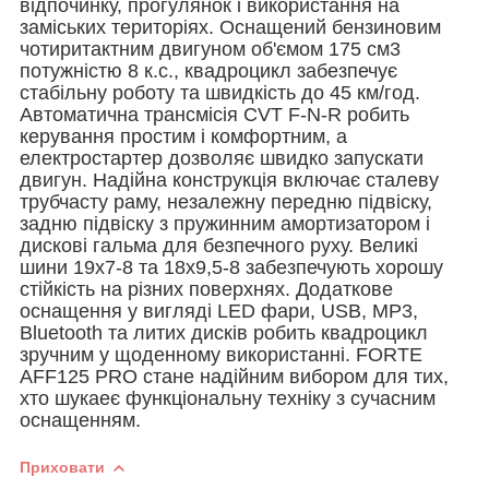
відпочинку, прогулянок і використання на
заміських територіях. Оснащений бензиновим
чотиритактним двигуном об'ємом 175 см3
потужністю 8 к.с., квадроцикл забезпечує
стабільну роботу та швидкість до 45 км/год.
Автоматична трансмісія CVT F-N-R робить
керування простим і комфортним, а
електростартер дозволяє швидко запускати
двигун. Надійна конструкція включає сталеву
трубчасту раму, незалежну передню підвіску,
задню підвіску з пружинним амортизатором і
дискові гальма для безпечного руху. Великі
шини 19х7-8 та 18х9,5-8 забезпечують хорошу
стійкість на різних поверхнях. Додаткове
оснащення у вигляді LED фари, USB, MP3,
Bluetooth та литих дисків робить квадроцикл
зручним у щоденному використанні. FORTE
AFF125 PRO стане надійним вибором для тих,
хто шукаеє функціональну техніку з сучасним
оснащенням.
Приховати