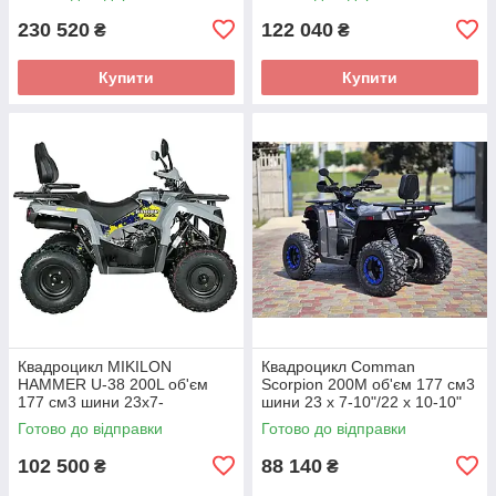
230 520
122 040
₴
₴
Купити
Купити
Квадроцикл MIKILON
Квадроцикл Comman
HAMMER U-38 200L об'єм
Scorpion 200M об'єм 177 см3
177 см3 шини 23х7-
шини 23 x 7-10"/22 x 10-10"
10"/23х10-10" 12,64 к.с.
13 к.с.
Готово до відправки
Готово до відправки
102 500
88 140
₴
₴