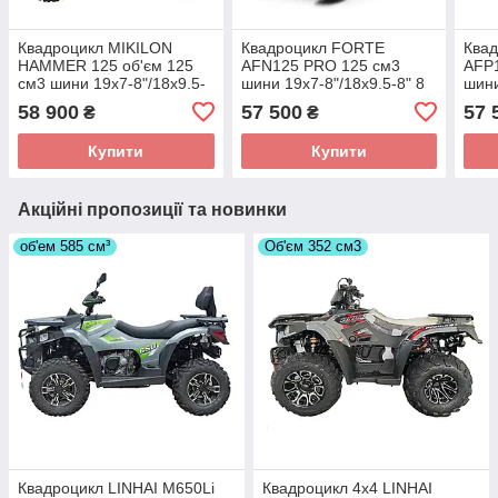
Квадроцикл MIKILON
Квадроцикл FORTE
Ква
HAMMER 125 об'єм 125
AFN125 PRO 125 см3
AFP
см3 шини 19х7-8"/18х9.5-
шини 19х7-8"/18х9.5-8" 8
шини
8" 8 к.с
к.с
к.с
58 900
57 500
57 
₴
₴
Купити
Купити
Акційні пропозиції та новинки
об'ем 585 см³
Об'єм 352 см3
Квадроцикл LINHAI M650Li
Квадроцикл 4х4 LINHAI