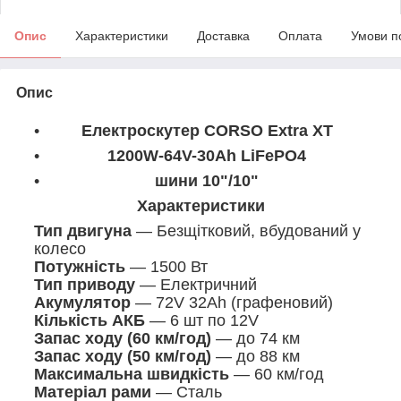
Опис
Характеристики
Доставка
Оплата
Умови п
Опис
Електроскутер CORSO Extra XT
1200W-64V-30Ah LiFePO4
шини 10"/10"
Характеристики
Тип двигуна
— Безщітковий, вбудований у
колесо
Потужність
— 1500 Вт
Тип приводу
— Електричний
Акумулятор
— 72V 32Ah (графеновий)
Кількість АКБ
— 6 шт по 12V
Запас ходу (60 км/год)
— до 74 км
Запас ходу (50 км/год)
— до 88 км
Максимальна швидкість
— 60 км/год
Матеріал рами
— Сталь