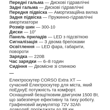
Передні гальма
— Дискові гідравлічні
Задні гальма
— Дискові гідравлічні
Передня підвіска
— Амортизаційна вилка
Задня підвіска
— Пружинно-гідравлічні
амортизатори
Розмір шин
— 300-10
Диски
— 10"
Панель приладів
— LED з підсвіткою
Сигналізація
— З двома брелоками
Освітлення
— LED фара, габарити,
повороти
Зарядка
— 220В
Час зарядки
— 6–8 годин
Сидіння
— Двомісне зі спинкою
—
Електроскутер CORSO Extra XT —
сучасний Електроскутер для міста, який
поЕднуЕ потужність та комфорт.
Оснащений безщітковим двигуном 1500 Вт,
що забезпечуе ефективну та тиху роботу.
Графеновий акумулятор 72V 32Ah
дозволяЕ проїжджати до 88 км.