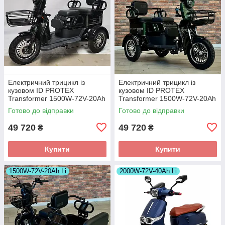
Електричний трицикл із
Електричний трицикл із
кузовом ID PROTEX
кузовом ID PROTEX
Transformer 1500W-72V-20Ah
Transformer 1500W-72V-20Ah
LiFePO4 шини 10"/10"
LiFePO4 шини 10"/10"
Готово до відправки
Готово до відправки
49 720
49 720
₴
₴
Купити
Купити
1500W-72V-20Ah Li
2000W-72V-40Ah Li