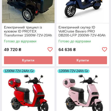
Електричний трицикл із
Електричний скутер ID
кузовом ID PROTEX
VoltCruise Bavaro PRO
Transformer 1500W-72V-20Ah
DB200-LFP 2000W-72V-40Ah
LiFePO4 шини 10"/10"
LiFePO4 шини 12"/12"
Готово до відправки
Готово до відправки
49 720
64 636
₴
₴
Купити
Купити
1200W-72V-24Ah Gr
1200W-72V-24Ah Gr