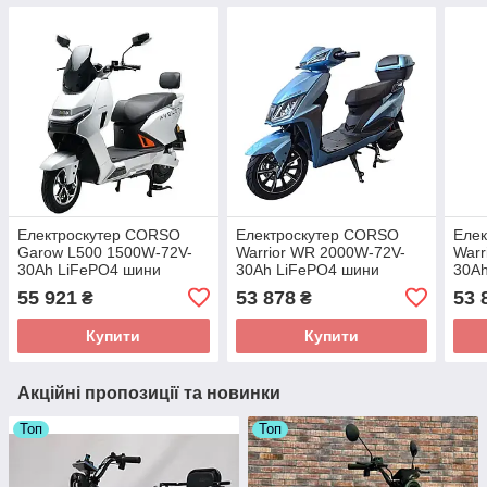
Електроскутер CORSO
Електроскутер CORSO
Еле
Garow L500 1500W-72V-
Warrior WR 2000W-72V-
Warr
30Ah LiFePO4 шини
30Ah LiFePO4 шини
30A
10"/10"
12"/10"
12"/
55 921
53 878
53 
₴
₴
Купити
Купити
Акційні пропозиції та новинки
Топ
Топ