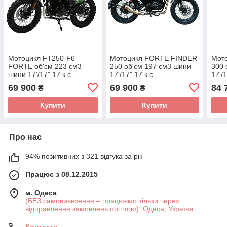
Мотоцикл FT250-F6
Мотоцикл FORTE FINDER
Мот
FORTE об'єм 223 см3
250 об'єм 197 см3 шини
300 
шини 17'/17" 17 к.с.
17'/17" 17 к.с.
17'/1
69 900
69 900
84 
₴
₴
Купити
Купити
Про нас
94% позитивних з 321 відгука за рік
Працює з 08.12.2015
м. Одеса
(БЕЗ самовивезення – працюємо тільки через
відправлення замовлень поштою), Одеса, Україна
Контакти