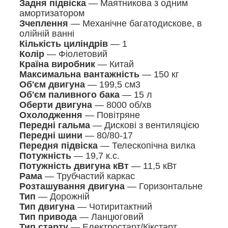
Задня підвіска
— Маятникова з одним
амортизатором
Зчеплення
— Механічне багатодискове, в
олійній ванні
Кількість циліндрів
— 1
Колір
— Фіолетовий
Країна виробник
— Китай
Максимальна вантажність
— 150 кг
Об'єм двигуна
— 199,5 см3
Об'єм паливного бака
— 15 л
Оберти двигуна
— 8000 об/хв
Охолодження
— Повітряне
Передні гальма
— Дискові з вентиляцією
Передні шини
— 80/80-17
Передня підвіска
— Телескопічна вилка
Потужність
— 19,7 к.с.
Потужність двигуна кВт
— 11,5 кВт
Рама
— Трубчастий каркас
Розташування двигуна
— Горизонтальне
Тип
— Дорожній
Тип двигуна
— Чотиритактний
Тип привода
— Ланцюговий
Тип старту
— Електростарт/Кікстарт