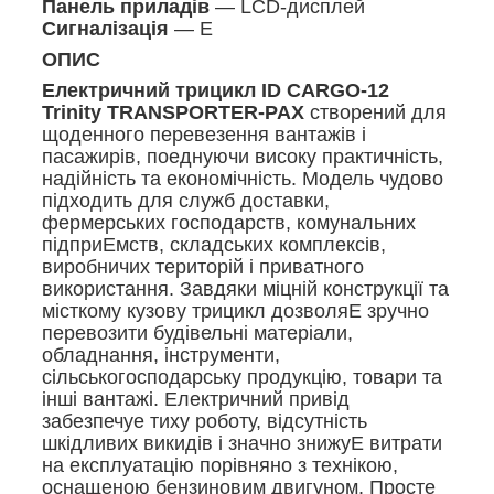
Панель приладів
— LCD-дисплей
Сигналізація
— Е
ОПИС
Електричний трицикл ID CARGO-12
Trinity TRANSPORTER-PAX
створений для
щоденного перевезення вантажів і
пасажирів, поеднуючи високу практичність,
надійність та економічність. Модель чудово
підходить для служб доставки,
фермерських господарств, комунальних
підприЕмств, складських комплексів,
виробничих територій і приватного
використання. Завдяки міцній конструкції та
місткому кузову трицикл дозволяЕ зручно
перевозити будівельні матеріали,
обладнання, інструменти,
сільськогосподарську продукцію, товари та
інші вантажі. Електричний привід
забезпечуе тиху роботу, відсутність
шкідливих викидів і значно знижуЕ витрати
на експлуатацію порівняно з технікою,
оснащеною бензиновим двигуном. Просте