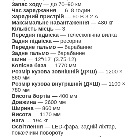
Запас ходу
— до 70–90 км
Час заряджання
— 6–8 годин
Зарядний пристрій
— 60 В 3.2 А
Максимальне навантаження
— 480 кг
Кількість місць
— 3
Передня підвіска
— телескопічна вилка
Задня підвіска
— ресорна
Передне гальмо
— барабанне
Задне гальмо
— барабанне
шини
— 12"/12" (3.75-12)
Колісна база
— 1770 мм
Розмір кузова зовнішній (Д×Ш)
— 1200 ×
860 мм
Розмір кузова внутрішній (Д×Ш)
— 1100 ×
780 мм
Висота бортів
— 400 мм
Довжина
— 2600 мм
Ширина
— 860 мм
Висота
— 1170 мм
Вага
— 194 кг
Освітлення
— LED-фара, задній ліхтар,
покажчики повороту