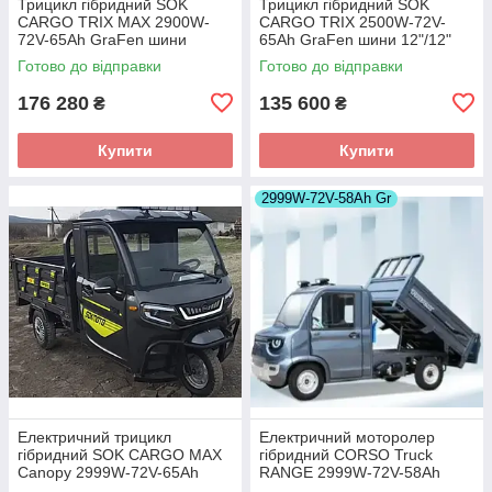
Трицикл гібридний SOK
Трицикл гібридний SOK
CARGO TRIX MAX 2900W-
CARGO TRIX 2500W-72V-
72V-65Ah GraFen шини
65Ah GraFen шини 12"/12"
12"/12"
Готово до відправки
Готово до відправки
176 280
135 600
₴
₴
Купити
Купити
2999W-72V-58Ah Gr
Електричний трицикл
Електричний моторолер
гібридний SOK CARGO MAX
гібридний CORSO Truck
Canopy 2999W-72V-65Ah
RANGE 2999W-72V-58Ah
GraFen шини 12"/12"
GraFen шини 12"/12"