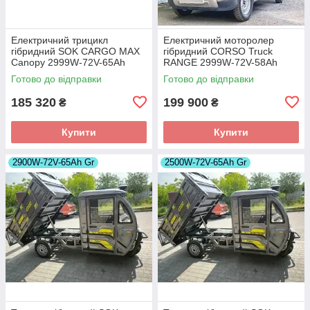
Електричний трицикл
Електричний моторолер
гібридний SOK CARGO MAX
гібридний CORSO Truck
Canopy 2999W-72V-65Ah
RANGE 2999W-72V-58Ah
GraFen шини 12"/12"
GraFen шини 12"/12"
Готово до відправки
Готово до відправки
185 320
199 900
₴
₴
Купити
Купити
2900W-72V-65Ah Gr
2500W-72V-65Ah Gr