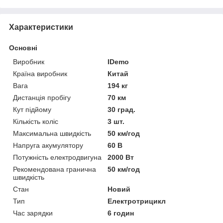
Характеристики
Основні
Виробник
IDemo
Країна виробник
Китай
Вага
194 кг
Дистанція пробігу
70 км
Кут підйому
30 град.
Кількість коліс
3 шт.
Максимальна швидкість
50 км/год
Напруга акумулятору
60 В
Потужність електродвигуна
2000 Вт
Рекомендована гранична
50 км/год
швидкість
Стан
Новий
Тип
Електротрицикл
Час зарядки
6 годин