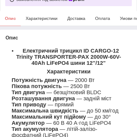
Опис
Характеристики
Доставка
Оплата
Умови п
Опис
Електричний трицикл ID CARGO-12
Trinity TRANSPORTER-PAX 2000W-60V-
40Ah LiFePO4 шини 12"/12"
Характеристики
Потужність двигуна
— 2000 Вт
Пікова потужність
— 2500 Вт
Тип двигуна
— безщітковий BLDC
Розташування двигуна
— задній міст
Тип приводу
— прямий
Максимальна швидкість
— до 50 км/год
Максимальний кут підйому
— до 30°
Акумулятор
— 60 В 40 А·год LiFePO4
Тип акумулятора
— літій-залізо-
фосфатний (LiFePO4)