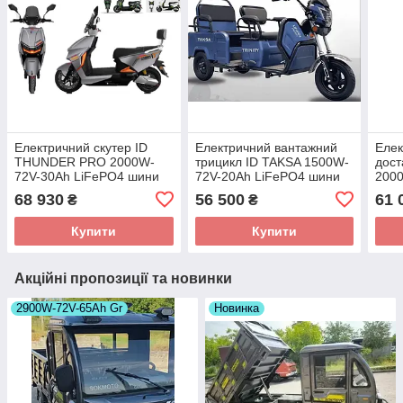
Електричний скутер ID
Електричний вантажний
Елек
THUNDER PRO 2000W-
трицикл ID TAKSA 1500W-
дост
72V-30Ah LiFePO4 шини
72V-20Ah LiFePO4 шини
200
12"/12"
10"/10" Aba-Opt
шини
68 930
56 500
61 
₴
₴
Купити
Купити
Акційні пропозиції та новинки
2900W-72V-65Ah Gr
Новинка