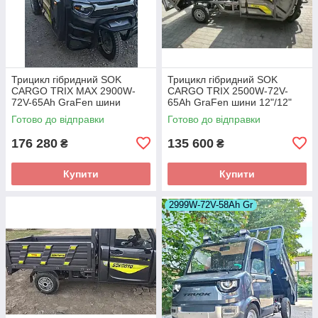
Трицикл гібридний SOK
Трицикл гібридний SOK
CARGO TRIX MAX 2900W-
CARGO TRIX 2500W-72V-
72V-65Ah GraFen шини
65Ah GraFen шини 12"/12"
12"/12"
Готово до відправки
Готово до відправки
176 280
135 600
₴
₴
Купити
Купити
2999W-72V-58Ah Gr