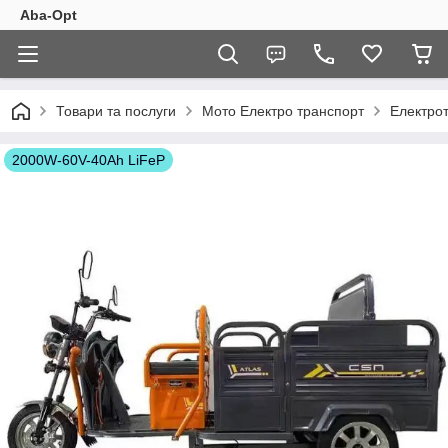
Aba-Opt
Товари та послуги
Мото Електро транспорт
Електро
2000W-60V-40Ah LiFeP