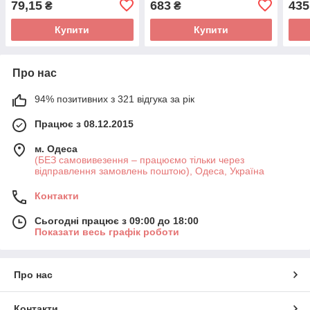
79,15
683
435
₴
₴
шт )
регульовані лямки, на
блискавці, в
Купити
Купити
Про нас
94% позитивних з 321 відгука за рік
Працює з 08.12.2015
м. Одеса
(БЕЗ самовивезення – працюємо тільки через
відправлення замовлень поштою), Одеса, Україна
Контакти
Сьогодні працює з 09:00 до 18:00
Показати весь графік роботи
Про нас
Контакти