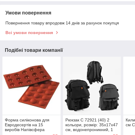
Умови повернення
Повернення товару впродовж 14 днів за рахунок покупця
Всі умови повернення
Подібні товари компанії
Форма силіконова для
Рюкзак C 72921 (40) 2
Кили
Евродесертів на 15
кольори, розмір: 35х17х47
см С
виробів Напівсфера
см, водонепроникний, 1
середня 30 х 17 х 2 см (
відділення, 5 кишень,