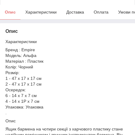
Опис
Характеристики
Доставка
Оплата
Умови п
Опис
Характеристики
Бренд : Empire
Модель: Альфа
Матеріал : Пластик
Колір: Чорний
Розмір:
1 - 47 х 17 х 17 см
2 - 47 х 17 х 17 см
Осередок:
6 - 14 х 7 х 7 см
4 - 14 х 1Р х 7 см
Упаковка: Упаковка
.
Опис
Ящик бармена на чотири секції з харчового пластику стане
надійним помічником і зручним інструментом бармена. Він