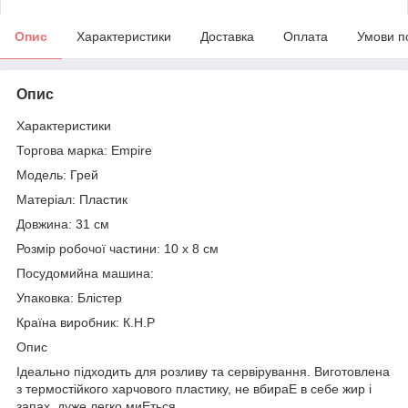
Опис
Характеристики
Доставка
Оплата
Умови п
Опис
Характеристики
Торгова марка: Empire
Модель: Грей
Матеріал: Пластик
Довжина: 31 см
Розмір робочої частини: 10 х 8 см
Посудомийна машина:
Упаковка: Блістер
Країна виробник: К.Н.Р
Опис
Ідеально підходить для розливу та сервірування. Виготовлена
з термостійкого харчового пластику, не вбираЕ в себе жир і
запах, дуже легко миЕться.