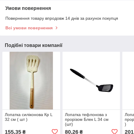
Умови повернення
Повернення товару впродовж 14 днів за рахунок покупця
Всі умови повернення
Подібні товари компанії
Лопатка силіконова Кр L
Лопатка тефлонова з
Лопа
32 cм ( шт )
прорізом Блек L 34 см
прор
(шт)
)
155,35
80,26
201
₴
₴