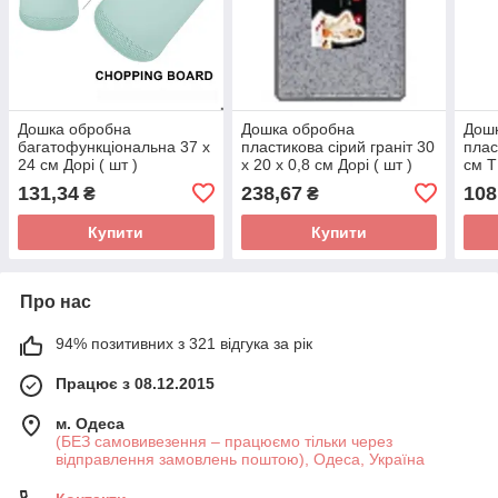
Дошка обробна
Дошка обробна
Дош
багатофункціональна 37 х
пластикова сірий граніт 30
плас
24 см Дорі ( шт )
х 20 х 0,8 см Дорі ( шт )
см Т
131,34
238,67
108
₴
₴
Купити
Купити
Про нас
94% позитивних з 321 відгука за рік
Працює з 08.12.2015
м. Одеса
(БЕЗ самовивезення – працюємо тільки через
відправлення замовлень поштою), Одеса, Україна