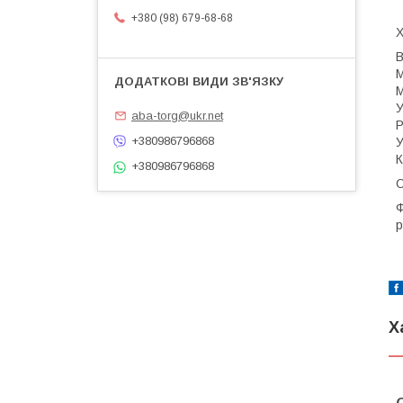
+380 (98) 679-68-68
Х
В
М
М
У
aba-torg@ukr.net
Р
+380986796868
У
К
+380986796868
Ф
р
Х