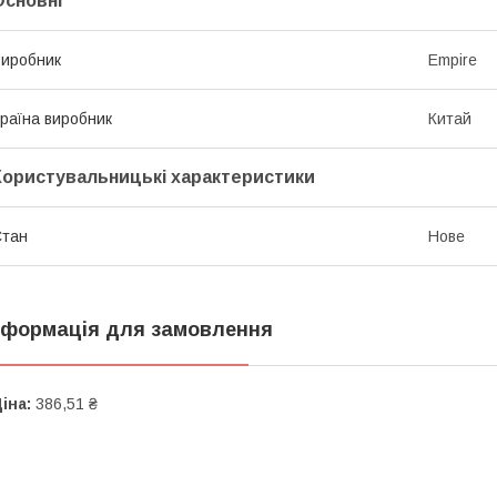
Основні
иробник
Empire
раїна виробник
Китай
Користувальницькі характеристики
Стан
Нове
нформація для замовлення
іна:
386,51 ₴