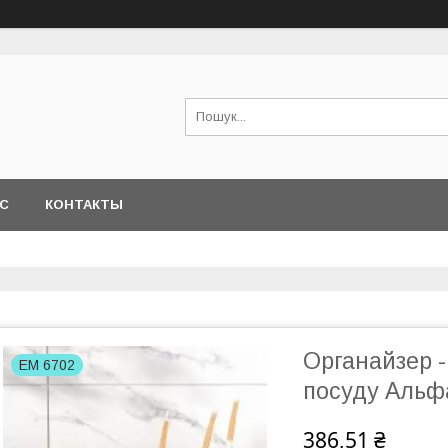
АС
КОНТАКТЫ
Органайзер -
ЕМ 6702
посуду Альфа
386,51 ₴