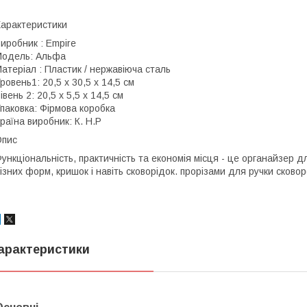
арактеристики
иробник : Empire
одель: Альфа
атеріал : Пластик / нержавіюча сталь
ровень1: 20,5 х 30,5 х 14,5 см
івень 2: 20,5 х 5,5 х 14,5 см
паковка: Фірмова коробка
раїна виробник: К. Н.Р
Опис
ункціональність, практичність та економія місця - це органайзер д
ізних форм, кришок і навіть сковорідок. прорізами для ручки сково
арактеристики