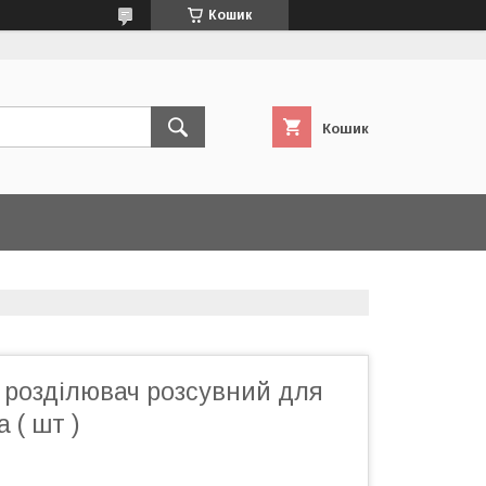
Кошик
Кошик
 розділювач розсувний для
 ( шт )