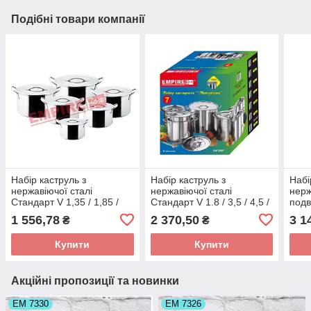
Подібні товари компанії
Набір каструль з
Набір каструль з
Набі
нержавіючої сталі
нержавіючої сталі
нерж
Стандарт V 1,35 / 1,85 /
Стандарт V 1.8 / 3,5 / 4,5 /
подв
2,65 / 3,75 / 4,85 / 7,15 л (
5 / 9 / 10,2 / 15 л ( шт )
6,5 /
1 556,78
2 370,50
3 1
₴
₴
шт )
Купити
Купити
Акційні пропозиції та новинки
ЕМ 7330
ЕМ 7326