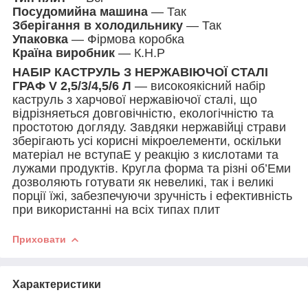
Посудомийна машина
— Так
Зберігання в холодильнику
— Так
Упаковка
— Фірмова коробка
Країна виробник
— К.Н.Р
НАБІР КАСТРУЛЬ З НЕРЖАВІЮЧОЇ СТАЛІ
ГРАФ V 2,5/3/4,5/6 Л
— високоякісний набір
каструль з харчової нержавіючої сталі, що
відрізняеться довговічністю, екологічністю та
простотою догляду. Завдяки нержавійці страви
зберігають усі корисні мікроелементи, оскільки
матеріал не вступаЕ у реакцію з кислотами та
лужами продуктів. Кругла форма та різні об’Еми
дозволяють готувати як невеликі, так і великі
порції їжі, забезпечуючи зручність і ефективність
при використанні на всіх типах плит
Приховати
Характеристики