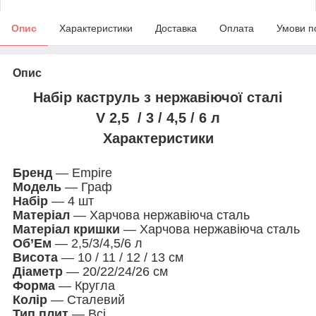
Опис
Характеристики
Доставка
Оплата
Умови п
Опис
Набір каструль з нержавіючої сталі
V 2,5 / 3 / 4,5 / 6 л
Характеристики
Бренд
— Empire
Модель
— Граф
Набір
— 4 шт
Матеріал
— Харчова нержавіюча сталь
Матеріал кришки
— Харчова нержавіюча сталь
Об’Ем
— 2,5/3/4,5/6 л
Висота
— 10 / 11 / 12 / 13 см
Діаметр
— 20/22/24/26 см
Форма
— Кругла
Колір
— Сталевий
Тип плит
— Всі