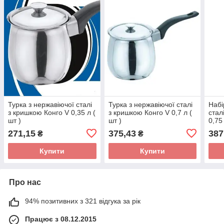
Турка з нержавіючої сталі
Турка з нержавіючої сталі
Набі
з кришкою Конго V 0,35 л (
з кришкою Конго V 0,7 л (
стал
шт )
шт )
0,75 
271,15
375,43
387
₴
₴
Купити
Купити
Про нас
94% позитивних з 321 відгука за рік
Працює з 08.12.2015