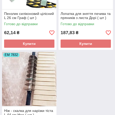
Пензлик силіконовий цілісний
Лопатка для зняття печива та
L 26 cм Граф ( шт )
пряників з листа Дорі ( шт )
Готово до відправки
Готово до відправки
62,14
187,83
₴
₴
Купити
Купити
ЕМ 7832
Ніж - скалка для нарізки тіста
L 44 cм Нео ( шт )