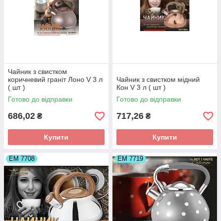
Чайник з свистком
коричневий граніт Лоно V 3 л
Чайник з свистком мідний
( шт )
Кон V 3 л ( шт )
Готово до відправки
Готово до відправки
686,02
717,26
₴
₴
Купити
Купити
ЕМ 7708
ЕМ 7719