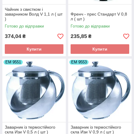
Чайник з свистком і
заварником Волд V 1,1 л ( шт
Френч - прес Стандарт V 0,8
)
л ( шт )
Готово до відправки
Готово до відправки
374,04
235,85
₴
₴
Купити
Купити
ЕМ 9551
ЕМ 9553
Заварник із термостійкого
Заварник із термостійкого
скла Изи V 0,5 л ( шт )
скла Изи V 0,9 л ( шт )