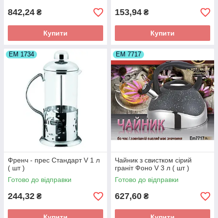
842,24
153,94
₴
₴
Купити
Купити
ЕМ 1734
ЕМ 7717
Френч - прес Стандарт V 1 л
Чайник з свистком сірий
( шт )
граніт Фоно V 3 л ( шт )
Готово до відправки
Готово до відправки
244,32
627,60
₴
₴
Купити
Купити