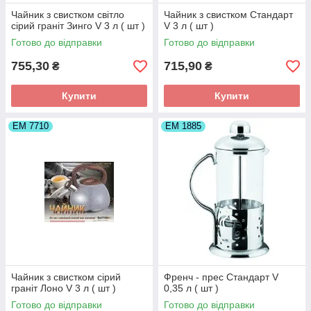
Чайник з свистком світло
Чайник з свистком Стандарт
сірий граніт Зинго V 3 л ( шт )
V 3 л ( шт )
Готово до відправки
Готово до відправки
755,30
715,90
₴
₴
Купити
Купити
ЕМ 7710
ЕМ 1885
Чайник з свистком сірий
Френч - прес Стандарт V
граніт Лоно V 3 л ( шт )
0,35 л ( шт )
Готово до відправки
Готово до відправки